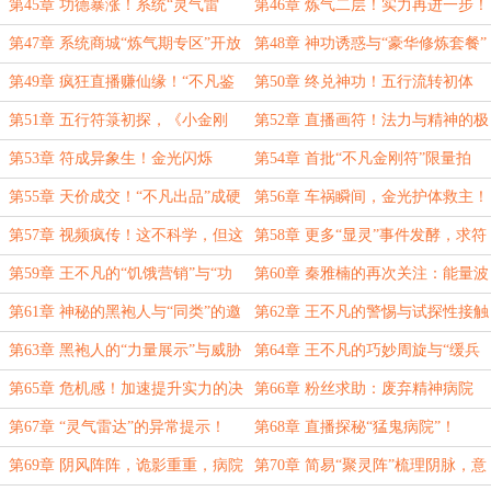
铁证！
第45章 功德暴涨！系统“灵气雷
第46章 炼气二层！实力再进一步！
达”模块激活！
第47章 系统商城“炼气期专区”开放
第48章 神功诱惑与“豪华修炼套餐”
第49章 疯狂直播赚仙缘！“不凡鉴
第50章 终兑神功！五行流转初体
宝”系列开启！
验！
第51章 五行符箓初探，《小金刚
第52章 直播画符！法力与精神的极
符》
致专注！
第53章 符成异象生！金光闪烁
第54章 首批“不凡金刚符”限量拍
的“真·护身符”！
卖！富豪疯抢！
第55章 天价成交！“不凡出品”成硬
第56章 车祸瞬间，金光护体救主！
通货！
第57章 视频疯传！这不科学，但这
第58章 更多“显灵”事件发酵，求符
很“不凡”！
者踏破门槛
第59章 王不凡的“饥饿营销”与“功
第60章 秦雅楠的再次关注：能量波
德兑换”
动异常！
第61章 神秘的黑袍人与“同类”的邀
第62章 王不凡的警惕与试探性接触
请
第63章 黑袍人的“力量展示”与威胁
第64章 王不凡的巧妙周旋与“缓兵
之计”
第65章 危机感！加速提升实力的决
第66章 粉丝求助：废弃精神病院
心！
的“鬼影”
第67章 “灵气雷达”的异常提示！
第68章 直播探秘“猛鬼病院”！
第69章 阴风阵阵，诡影重重，病院
第70章 简易“聚灵阵”梳理阴脉，意