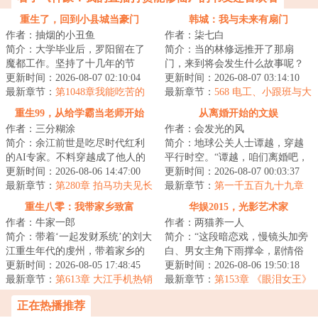
重生了，回到小县城当豪门
韩城：我与未来有扇门
作者：抽烟的小丑鱼
作者：柒七白
简介：大学毕业后，罗阳留在了
简介：当的林修远推开了那扇
魔都工作。坚持了十几年的节
门，来到将会发生什么故事呢？
奏，用大肚腩和掉头发的代价换
更新时间：2026-08-07 02:10:04
那么……过去的Jessica将会未来的
更新时间：2026-08-07 03:14:10
来了月薪两三万的...
最新章节：
第1048章我能吃苦的
郑秀妍开始对...
最新章节：
568 电工、小跟班与大
柚子（求订阅求月票）
重生99，从给学霸当老师开始
从离婚开始的文娱
作者：三分糊涂
作者：会发光的风
简介：余江前世是吃尽时代红利
简介：地球公关人士谭越，穿越
的AI专家。不料穿越成了他人的
平行时空。“谭越，咱们离婚吧，
接盘侠。全家打工，独自留守，
更新时间：2026-08-06 14:47:00
我意已决，不用再求我了。”“那好
更新时间：2026-08-07 00:03:37
中专在读。他满...
最新章节：
第280章 拍马功夫见长
吧。”谭...
最新章节：
第一千五百九十九章
重生八零：我带家乡致富
华娱2015，光影艺术家
作者：牛家一郎
作者：两猫养一人
简介：带着‘一起发财系统’的刘大
简介：“这段暗恋戏，慢镜头加旁
江重生年代的虔州，带着家乡的
白、男女主角下雨撑伞，剧情俗
老表们从种银耳、养猪开始到慢
更新时间：2026-08-05 17:48:45
套，节奏也稀烂。虽然是流量偶
更新时间：2026-08-06 19:50:18
慢的造家电...
最新章节：
第613章 大江手机热销
像片剧，手艺...
最新章节：
第153章 《眼泪女王》
3
爆火亚洲，船妹旧视频被扒！
正在热播推荐
LDC女王曝光！