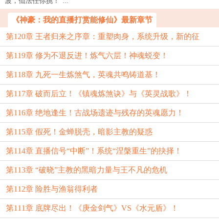
波，仙法任你挑！”...
《神豪：我的直播打赏能修仙》最新章节
第120章 王者归来之序章：重塑肉身，系统升级，新的征
第119章 修为不退反进！炼气六层！神魂蜕变！
程！
第118章 九死一生炼煞气，英魂共鸣铸道基！
第117章 破而后立！《镇魂炼煞诀》与《英灵战歌》！
第116章 绝地逢生！古战场遗迹与残存的英魂愿力！
第115章 假死！金蝉脱壳，暗影主教的疑惑
第114章 直播信号“中断”！系统“涅槃重生”的抉择！
第113章 “破晓”主教的黑暗力量与王不凡的危机
第112章 险胜与渔翁得利者
第111章 底牌尽出！《庚金剑气》VS《水元盾》！