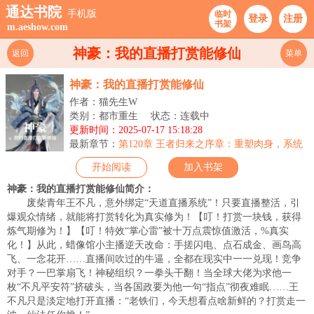
通达书院
手机版
临时
登录
注册
书架
m.aeshow.com
神豪：我的直播打赏能修仙
返回
菜单
神豪：我的直播打赏能修仙
作者：猫先生W
类别：都市重生
状态：连载中
更新时间：2025-07-17 15:18:28
最新章节：
第120章 王者归来之序章：重塑肉身，系统
升级，新的征程！
开始阅读
加入书架
神豪：我的直播打赏能修仙简介：
废柴青年王不凡，意外绑定“天道直播系统”！只要直播整活，引
爆观众情绪，就能将打赏转化为真实修为！【叮！打赏一块钱，获得
炼气期修为！】【叮！特效“掌心雷”被十万点震惊值激活，%真实
化！】从此，蜡像馆小主播逆天改命：手搓闪电、点石成金、画鸟高
飞、一念花开……直播间吹过的牛逼，全都在现实中一一兑现！竞争
对手？一巴掌扇飞！神秘组织？一拳头干翻！当全球大佬为求他一
枚“不凡平安符”挤破头，当各国政要为他一句“指点”彻夜难眠……王
不凡只是淡定地打开直播：“老铁们，今天想看点啥新鲜的？打赏走一