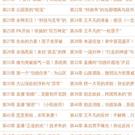
真灵验？
摘叶”
第21章 公园里的“暗流”
第22章 “特效帝”的当面嘲讽与战书
第23章 全网关注！“科技与玄学”的
第24章 王不凡的准备：推演《一念
巅峰对决？
花开》
第25章 PK开始！张扬的“百万神龙”
第26章 王不凡的“一粒莲子”
第27章 生命的力量！莲子发芽破
第28章 奇迹绽放！掌中莲花盛开！
壳！
第29章 全场死寂！来自“真实”的降
第30章 一战封神！“行走的神迹”与
维打击！
秦雅楠的深思
第31章 修为突破炼气一层！系统商
第32章 直播间“功德许愿池”开启
城大更新！
第33章 第一个“功德任务”：为山区
第34章 山路遇险，微弱法力初显威
孩子送温暖
第35章 大山深处的淳朴与“异常”
第36章 榜一大哥的求助：孙女的梦
魇
第37章 直播“勘察”，灵眼初开见阴
第38章 怨念娃娃，跨国而来的“邪
煞
祟”
第39章 直播“驱邪”！《小阳炎符》
第40章 怨念消散，功德加身，系统
显神威！
再提示！
第41章 恶意剪辑，水军来袭！
第42章 王不凡的应对：不解释，只
打脸！
第43章 直播“正道的光”！技术帝的
第44章 幕后黑手曝光！舆论反转！