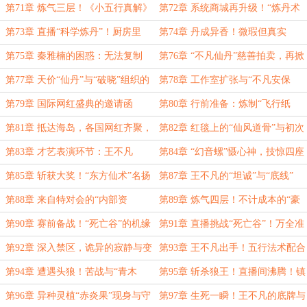
深处的“核心”
外获得“阴凝石”
第71章 炼气三层！《小五行真解》
第72章 系统商城再升级！“炼丹术
初显神威！
入门”与“小培元丹”丹方！
第73章 直播“科学炼丹”！厨房里
第74章 丹成异香！微瑕但真实
的“仙丹”？
的“小培元丹”！
第75章 秦雅楠的困惑：无法复制
第76章 “不凡仙丹”慈善拍卖，再掀
的“能量转化”
富豪追捧狂潮！
第77章 天价“仙丹”与“破晓”组织的
第78章 工作室扩张与“不凡安保
觊觎
队”的雏形
第79章 国际网红盛典的邀请函
第80章 行前准备：炼制“飞行纸
与“文化输出”的契机
鸢”与“幻音螺”
第81章 抵达海岛，各国网红齐聚，
第82章 红毯上的“仙风道骨”与初次
暗流涌动
交锋
第83章 才艺表演环节：王不凡
第84章 “幻音螺”慑心神，技惊四座
的“御剑飞行”
征服全场！
第85章 斩获大奖！“东方仙术”名扬
第87章 王不凡的“坦诚”与“底线”
海外！
第88章 来自特对会的“内部资
第89章 炼气四层！不计成本的“豪
料”与“危险等级划分”
华闭关”！
第90章 赛前备战！“死亡谷”的机缘
第91章 直播挑战“死亡谷”！万全准
任务！
备与“作死小队”
第92章 深入禁区，诡异的寂静与变
第93章 王不凡出手！五行法术配合
异狼群的突袭！
符箓，初战告捷！
第94章 遭遇头狼！苦战与“青木
第95章 斩杀狼王！直播间沸腾！镇
剑”的首次亮相！
秘局的远程关注！
第96章 异种灵植“赤炎果”现身与守
第97章 生死一瞬！王不凡的底牌与