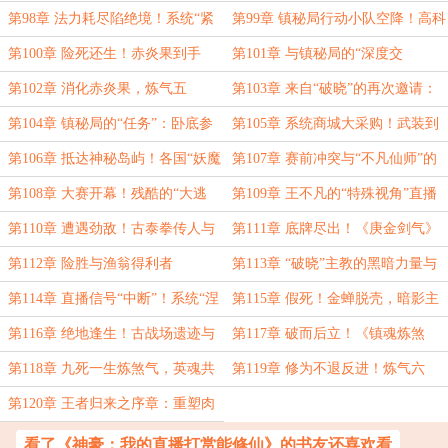
护巨蟒！
队员的牺牲！
第98章 法力耗尽陷绝境！系统“紧
第99章 镇秘局行动小队空降！高科
急避险”功能触发？
技武器VS变异巨兽！
第100章 险死还生！赤炎果到手
第101章 与镇秘局的“深度交
与“被中断”的直播
流”与“特聘顾问”身份
第102章 消化赤炎果，炼气五
第103章 来自“破晓”的再次邀请：
层！“真实化”突破2%！
全球超凡者大赛
第104章 镇秘局的“任务”：卧底参
第105章 系统商城大采购！武装到
赛，摸清底细
牙齿的“王顾问”
第106章 抵达神秘岛屿！各国“妖魔
第107章 赛前冲突与“不凡仙师”的
鬼怪”齐聚一堂
立威
第108章 大赛开幕！残酷的“大逃
第109章 王不凡的“特殊视角”直播
杀”规则！
与猎杀时刻
第110章 遭遇劲敌！古泰拳传人与
第111章 底牌尽出！《庚金剑气》
基因改造战士的围攻！
VS《水元盾》！
第112章 险胜与渔翁得利者
第113章 “破晓”主教的黑暗力量与
王不凡的危机
第114章 直播信号“中断”！系统“涅
第115章 假死！金蝉脱壳，暗影主
槃重生”的抉择！
教的疑惑
第116章 绝地逢生！古战场遗迹与
第117章 破而后立！《镇魂炼煞
残存的英魂愿力！
诀》与《英灵战歌》！
第118章 九死一生炼煞气，英魂共
第119章 修为不退反进！炼气六
鸣铸道基！
层！神魂蜕变！
第120章 王者归来之序章：重塑肉
身，系统升级，新的征程！
看了《神豪：我的直播打赏能修仙》的书友还喜欢看