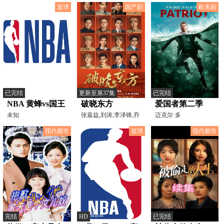
篮球
国产剧
欧美剧
已完结
更新至第37集
已完结
NBA 黄蜂vs国王
破晓东方
爱国者第二季
20250225
未知
张嘉益,刘涛,李泽锋,乔
迈克尔·多
振宇,冯绍峰,颖儿,童
曼,AlietteOpheim,特瑞·
现代都市
篮球
现代都市
欧奎恩,
完结
HD
已完结