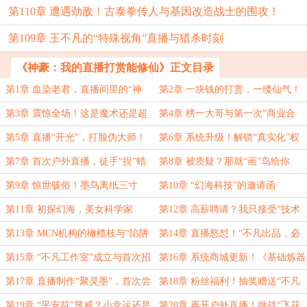
第110章 遭遇劲敌！古泰拳传人与基因改造战士的围攻！
第109章 王不凡的“特殊视角”直播与猎杀时刻
《神豪：我的直播打赏能修仙》正文目录
第1章 血染老君，直播间里的“神
第2章 一块钱的打赏，一缕仙气！
迹”
第3章 震惊全场！这是魔术还是超
第4章 榜一大哥与第一次“商业合
能力？
作”
第5章 直播“开光”，打脸伪大师！
第6章 系统升级！解锁“真实化”权
限！
第7章 首次户外直播，徒手“捏”蜡
第8章 被质疑？那就“画”鸟给你
烛成型！
飞！
第9章 惊世骇俗！墨鸟离纸三寸
第10章 “幻海科技”的邀请函
飞！
第11章 初探幻海，美女科学家
第12章 高薪聘请？我只接受“技术
的“审视”
入股”！
第13章 MCN机构的橄榄枝与“陷阱
第14章 直播怒怼！“不凡出品，必
合同”
属精品，概不签约！”
第15章 “不凡工作室”成立与首次招
第16章 系统商城更新！《基础炼器
募（粉丝福利）
术（残篇）》与“聚灵墨”配方
第17章 直播制作“聚灵墨”，首次尝
第18章 粉丝福利！抽奖赠送“不凡
试“画符”
平安符”
第19章 “平安符”显威？小幸运还是
第20章 再开户外直播！挑战“飞花