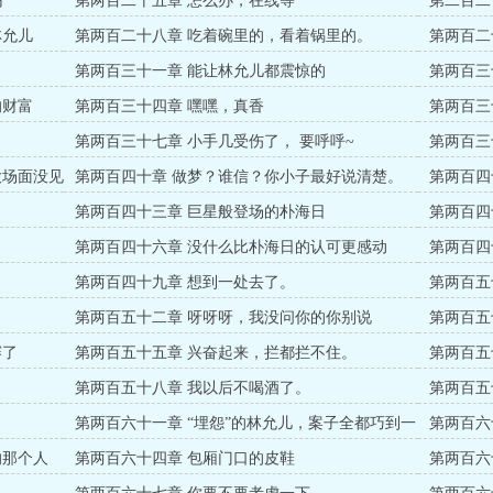
吗
第两百二十五章 怎么办，在线等
第二百二
的
林允儿
第两百二十八章 吃着碗里的，看着锅里的。
第两百二
第两百三十一章 能让林允儿都震惊的
第两百三
的财富
第两百三十四章 嘿嘿，真香
第两百三
第两百三十七章 小手几受伤了， 要呼呼~
第两百三
大场面没见
第两百四十章 做梦？谁信？你小子最好说清楚。
第两百四
第两百四十三章 巨星般登场的朴海日
第两百四
第两百四十六章 没什么比朴海日的认可更感动
第两百四
第两百四十九章 想到一处去了。
第两百五
第两百五十二章 呀呀呀，我没问你的你别说
第两百五
赛了
第两百五十五章 兴奋起来，拦都拦不住。
第两百五
第两百五十八章 我以后不喝酒了。
第两百五
惊喜？
第两百六十一章 “埋怨”的林允儿，案子全都巧到一
第两百六
起了。
的那个人
第两百六十四章 包厢门口的皮鞋
第两百六