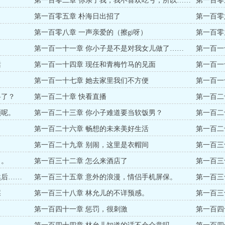
。
第一百零二章 你亲了我，我不喜欢吃亏，所以……
第一百零
第一百零五章 朴海日出招了
第一百零
第一百零八章 一声亲爱的（擦gi呀）
第一百零
了
第一百一十一章 你小子是不是对我女儿做了……
第一百一
话
第一百一十四章 现任和青梅竹马的见面
第一百一
第一百一十七章 她去家里我们不方便
第一百一
科了？
第一百二十章 快看直播
第一百二
领呢。
第一百二十三章 你小子难道要当软饭男？
第一百二
了
第一百二十六章 畅想的未来美好生活
第一百二
第一百二十九章 别闹，这里是衣帽间
第一百三
了。
第一百三十二章 怎么来酒店了
第一百三
印？
然后……
第一百三十五章 意外的浪漫，情侣手机屏保。
第一百三
理吗？
屎
第一百三十八章 林允儿的不详预感。
第一百三
第一百四十一章 惩罚，很刺激
第一百四