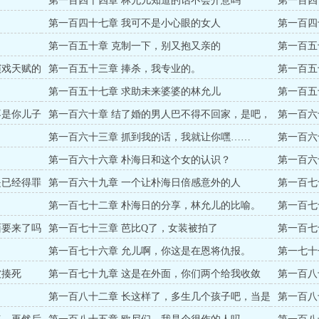
第一百四十四章 林允儿知道的话不会介意吗
第一百四
第一百四十七章 我可不是小心眼的女人
第一百四
第一百五十章 克制一下，别又抱又亲的
第一百五
演戏天赋的
第一百五十三章 捧杀，我专业的。
第一百五
第一百五十七章 求助未来婆婆的林允儿
第一百五
不是你儿子
第一百六十章 结了婚的男人巴不得不回家，是吧，
第一百六
朴检。
第一百六十三章 抓到我的话，我就让你嘿……
第一百六
第一百六十六章 朴海日和这个女的认识？
第一百六
是已经得罪
第一百六十九章 一个让朴海日倍感意外的人
第一百七
第一百七十二章 朴海日的分享，林允儿的比喻。
第一百七
的。
面要来了吗
第一百七十三章 芭比Q了，女装被拍了
第一百七
第一百七十六章 允儿啊，你这是在恩将仇报。
第一七十
被揍死
第一百七十九章 这是在外面，你们两个给我收敛
第一百八
点。
第一百八十二章 长这样了，多生几个孩子吧，当是
第一百八
为社会作贡献