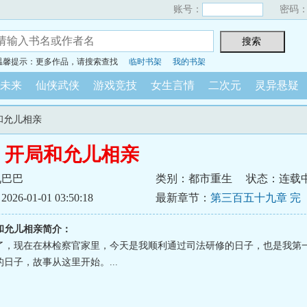
账号：
密码
温馨提示：更多作品，请搜索查找
临时书架
我的书架
未来
仙侠武侠
游戏竞技
女生言情
二次元
灵异悬疑
和允儿相亲
：开局和允儿相亲
九巴巴
类别：都市重生
状态：连载
6-01-01 03:50:18
最新章节：
第三百五十九章 完
和允儿相亲简介：
了，现在在林检察官家里，今天是我顺利通过司法研修的日子，也是我第
日子，故事从这里开始。...