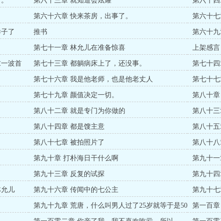
了。
第六十三章 就知道会炫耀
第六十四
第六十六章 快来茶房，出事了。
第六十七
样子了
推书
第六十九
第七十一章 林允儿在准备惊喜
上架感言
求一波首
第七十三章 都躺病床上了，还没事。
第七十四
第七十六章 我是他老师，也是他老丈人
第七十七
第七十九章 颜值决定一切。
第八十章
第八十二章 就是专门为你做的
第八十三
第八十四章 都是馊主意
第八十五
第八十七章 被拍照片了
第八十八
第九十章 打朴海日干什么啊
第九十一
第九十三章 反复的试探
第九十四
林允儿
第九十六章 传闻中的七公主
第九十七
第九十九章 荒唐，什么叫男人过了25岁就等于是50
第一百章
岁。