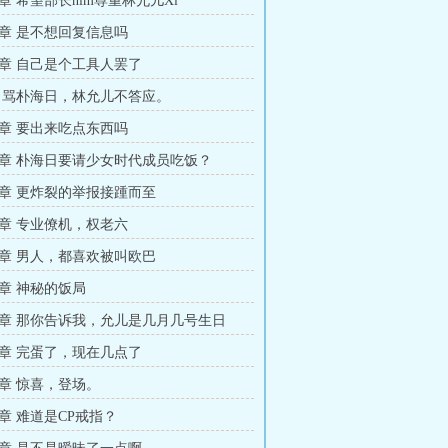
章 希望部长nim尊重林允儿Xi
章 是不想回复信息吗
章 自己是个工具人罢了
 骂朴海日，林允儿不答应。
章 要出来吃点东西吗
章 朴海日要请少女时代成员吃饭？
章 更炸裂的举报接踵而至
章 专业僚机，权老六
章 男人，都喜欢被叫欧巴
章 神秘的饭局
章 那你告诉我，允儿是几月几号生日
章 完蛋了，现在几点了
章 惊喜，登场。
章 难道是CP戒指？