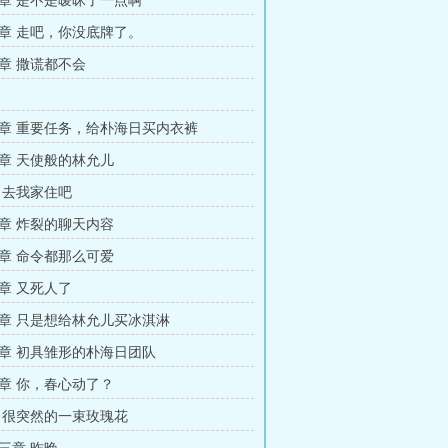
章 是不是暧昧了一点啊
章 走吧，你没底牌了。
章 撒谎都不会
章 重要任务，给朴海日买内衣裤
章 天使般的林允儿
 去我家住吧
章 炸裂的聊天内容
章 命令都那么可爱
章 又死人了
章 只是想给林允儿买冰淇淋
章 初具雏形的朴海日团队
章 你，春心动了？
 很突然的一束玫瑰花