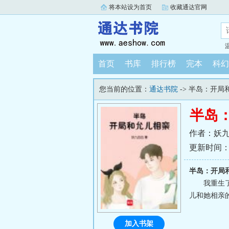
将本站设为首页
收藏通达官网
首页
书库
排行榜
完本
科幻
您当前的位置：
通达书院
-> 半岛：开局
半岛
作者：妖
更新时间：202
半岛：开局
我重生
儿和她相亲的
加入书架