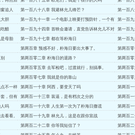
练，再然后
第一百八十五章 欧尼们，我是个很作的人吗
第一百八
翻窗追人
第一百八十八章 我避林允儿锋芒？
第一百八
么大胆
第一百九十一章 一个电影上映要打预防针，一个有
第一百九
女学生了。
他吃醋
第一百九十四章 首映会邀请，直觉告诉林允儿不对
第一百九
劲
也是母胎
第一百九十七章 都在等朴海日
第一百九
第两百章 预感不好，朴海日要出大事了。
第两百零
区别
第两百零二章 朴海日的退路？
第两百零
第两百零五章 去军检吧，过渡就行，别搞事。
第两百零
第两百零七章 我就是你的靠山
第两百零
玩点不一样
第两百一十章 阿西，要变天了吗
第两百一
俗套，但有
第两百一十三章 装逼，是有档次之分的
第两百一
的人吗
第两百一十六章 人生第一次为了朴海日撒谎
第两百一
日，我很
我去看看。
第两百一十九章 林允儿，这是在跟你宣战
第两百二
第两百二十二章 你等我短信了？
第两百二
书？