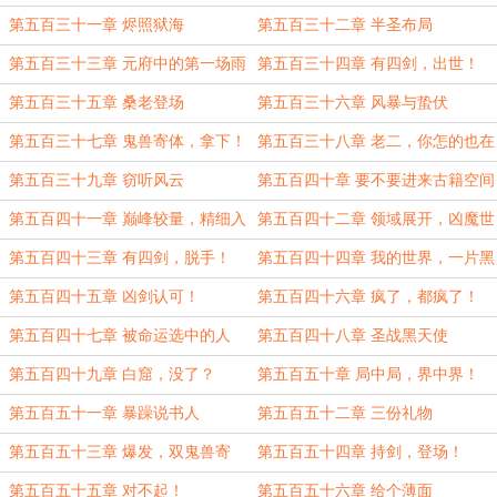
人？
第五百三十一章 烬照狱海
第五百三十二章 半圣布局
第五百三十三章 元府中的第一场雨
第五百三十四章 有四剑，出世！
第五百三十五章 桑老登场
第五百三十六章 风暴与蛰伏
第五百三十七章 鬼兽寄体，拿下！
第五百三十八章 老二，你怎的也在
此地？
第五百三十九章 窃听风云
第五百四十章 要不要进来古籍空间
坐坐？
第五百四十一章 巅峰较量，精细入
第五百四十二章 领域展开，凶魔世
微
界！
第五百四十三章 有四剑，脱手！
第五百四十四章 我的世界，一片黑
暗
第五百四十五章 凶剑认可！
第五百四十六章 疯了，都疯了！
第五百四十七章 被命运选中的人
第五百四十八章 圣战黑天使
第五百四十九章 白窟，没了？
第五百五十章 局中局，界中界！
第五百五十一章 暴躁说书人
第五百五十二章 三份礼物
第五百五十三章 爆发，双鬼兽寄
第五百五十四章 持剑，登场！
体！
第五百五十五章 对不起！
第五百五十六章 给个薄面