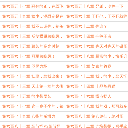
生死状？
第六百五十七章 骚包徐爹，在线飞
第六百五十八章 兄弟，冷静一下
吻
第六百五十九章 姨少，泥恐定是在
第六百六十章 干死他，干不死就往
逗噢
死里干！
第六百六十一章 我不认识你，别杀
第六百六十二章 你谁？
我哇
第六百六十三章 反复横跳萧晚风，
第六百六十四章 夺笋王者
招蜂引蝶木小攻
第六百六十五章 藏苦的高光时刻
第六百六十六章 先天对先天的碾压
第六百六十七章 冠军萧晚风！
第六百六十八章 暴富徐少，快乐升
级
第六百六十九章 咫界力场
第六百七十章 姜泰的答案
第六百七十一章 妖孽，给我出来！
第六百七十二章 我，徐少，悲天悯
人
第六百七十三章 天上第一楼的大佛
第六百七十四章 十品炼丹猫
第六百七十五章 徐少带团队
第六百七十六章 蹲点捉人
第六百七十七章 这一桌子坐的，都
第六百七十八章 我的戏，那可就多
是些什么怪物？
了
第六百七十九章 八指的威慑力
第六百八十章 第八剑仙，绝对压
制！
第六百八十一章 细节怪VS细节怪
第六百八十二章 连坑带拐，顺手牵