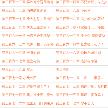
第三百五十三章 再炸他个昏天暗地
第三百五十四章 不要管我，先去抓
凶手！
第三百五十五章 消失的夜袭者
第三百五十六章 小家伙
第三百五十七章 徐大忽悠，重出江
第三百五十八章 疯狂输出的阿戒
湖！
第三百五十九章 两大王座之身？
第三百六十章 张家祖传……秘技:
被揍飞之术！
第三百六十一章 一言不合变群架
第三百六十二章 徐小受:我应该做
点什么……
第三百六十三章 取你一物，以示惩
第三百六十四章 张太楹，怂了！
戒！
第三百六十五章 全身而退
第三百六十六章 恐怖乐园计划
第三百六十七章 魔盒与信
第三百六十八章 选择与命运
第三百六十九章 雕片
晚点更新
第三百七十章 小受种田
第三百七十一章 一发……黑屏？！
第三百七十二章 纺织精通？？？
第三百七十三章 我徐小受，照样能
给你玩出花来！
第三百七十四章 我，徐小受，要作
第三百七十五章 我说，要有风！
妖！
第三百七十六章 城主府门口的弟弟
第三百七十七章 你不是人