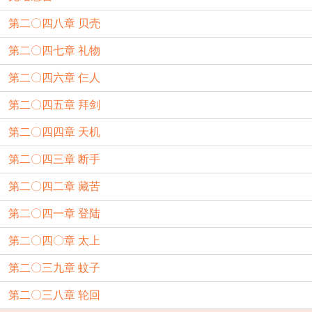
第二〇四八章 贝壳
第二〇四七章 礼物
第二〇四六章 仨人
第二〇四五章 拜剑
第二〇四四章 天机
第二〇四三章 断手
第二〇四二章 藏苦
第二〇四一章 登陆
第二〇四〇章 太上
第二〇三九章 蚊子
第二〇三八章 轮回