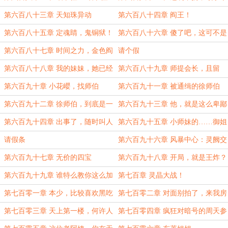
羊
第六百八十三章 天知珠异动
第六百八十四章 阎王！
第六百八十五章 定魂睛，鬼铜狱！
第六百八十六章 傻了吧，这可不是
藏苦！
第六百八十七章 时间之力，金色阎
请个假
王
第六百八十八章 我的妹妹，她已经
第六百八十九章 师提会长，且留
够可怜了
步！这边有危险！
第六百九十章 小花巊，找师伯
第六百九十一章 被通缉的徐师伯
第六百九十二章 徐师伯，到底是一
第六百九十三章 他，就是这么卑鄙
个怎样的人？
的一个人哇！
第六百九十四章 出事了，随时叫人
第六百九十五章 小师妹的……御姐
家呼~
音？
请假条
第六百九十六章 风暴中心：灵阙交
易会！
第六百九十七章 无价的四宝
第六百九十八章 开局，就是王炸？
第六百九十九章 谁特么教你这么加
第七百章 灵晶大战！
价的？
第七百零一章 本少，比较喜欢黑吃
第七百零二章 对面别拍了，来我房
黑！
里
第七百零三章 天上第一楼，何许人
第七百零四章 疯狂对暗号的周天参