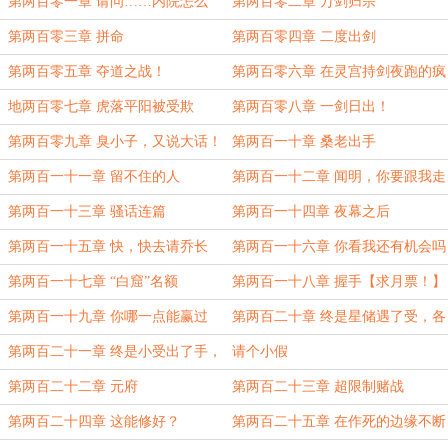
第两百零一章 请问……内院怎么
第两百零二章 万剑归宗
走？【求订阅】
第两百零三章 拼命
第两百零四章 二度出剑
第两百零五章 夺道之战！
第两百零六章 在灵宫持剑夜跑的疯
子
地两百零七章 虎落平阳被受欺
第两百零八章 一剑日出！
第两百零九章 臭小子，又说大话！
第两百一十章 桑老出手
第两百一十一章 留不住的人
第两百一十二章 闻明，你要跟我走
吗？
第两百一十三章 骚话连篇
第两百一十四章 夜幕之后
第两百一十五章 快，快去请乔长
第两百一十六章 你看我还有机会吗
老！【求订阅】
【为“阿木木的救赎”万赏加更】
第两百一十七章 “白窟”名额
第两百一十八章 握手【求月票！】
第两百一十九章 你哪一点能赢过
第两百二十章 终是星储遇了受，各
我？【为“鑫森淼龙傲”万赏加更！】
种无视各种秀
第两百二十一章 终是小受出了手，
请个小假
佳人心乱剑出走。
第两百二十二章 元府
第两百二十三章 超限制赌战
第两百二十四章 这能修好？
第两百二十五章 在作死的边缘不断