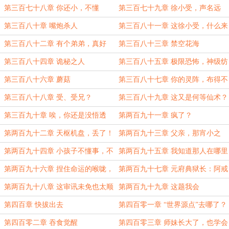
第三百七十八章 你还小，不懂
第三百七十九章 徐小受，声名远
扬！
第三百八十章 嘴炮杀人
第三百八十一章 这徐小受，什么来
头？
第三百八十二章 有个弟弟，真好
第三百八十三章 禁空花海
第三百八十四章 诡秘之人
第三百八十五章 极限恐怖，神级纺
织术！
第三百八十六章 蘑菇
第三百八十七章 你的灵阵，布得不
错。
第三百八十八章 受、受兄？
第三百八十九章 这又是何等仙术？
第三百九十章 唉，你还是没悟透
第两百九十一章 疯了？
第两百九十二章 天枢机盘，丢了！
第两百九十三章 父亲，那宵小之
辈，已然找到！
第两百九十四章 小孩子不懂事，不
第两百九十五章 我知道那人在哪里
必苛责
了
第两百九十六章 捏住命运的喉咙，
第两百九十七章 元府典狱长：阿戒
然后连坑带骗
第两百九十八章 这审讯未免也太顺
第两百九十九章 这题我会
利了
第四百章 快拔出去
第四百零一章 “世界源点”去哪了？
第四百零二章 吞食觉醒
第四百零三章 师妹长大了，也学会