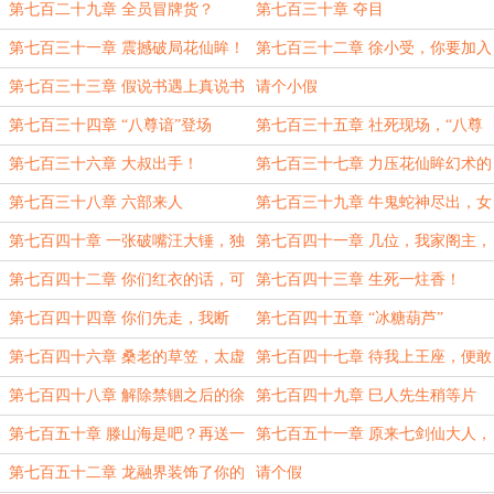
神？
尊谙
第七百二十九章 全员冒牌货？
第七百三十章 夺目
第七百三十一章 震撼破局花仙眸！
第七百三十二章 徐小受，你要加入
阎王吗？
第七百三十三章 假说书遇上真说书
请个小假
第七百三十四章 “八尊谙”登场
第七百三十五章 社死现场，“八尊
谙2”也登场
第七百三十六章 大叔出手！
第七百三十七章 力压花仙眸幻术的
幻剑术！
第七百三十八章 六部来人
第七百三十九章 牛鬼蛇神尽出，女
剑仙登场！
第七百四十章 一张破嘴汪大锤，独
第七百四十一章 几位，我家阁主，
家爆料无止尽
好像被挟持了……
第七百四十二章 你们红衣的话，可
第七百四十三章 生死一炷香！
以信吗？
第七百四十四章 你们先走，我断
第七百四十五章 “冰糖葫芦”
后！
第七百四十六章 桑老的草笠，太虚
第七百四十七章 待我上王座，便敢
世界！
提剑上圣山！
第七百四十八章 解除禁锢之后的徐
第七百四十九章 巳人先生稍等片
小受……半圣体验卡！
刻，容我再斩一太虚
第七百五十章 滕山海是吧？再送一
第七百五十一章 原来七剑仙大人，
神物，我可饶你不死！
也喜欢玩飞高高呀？
第七百五十二章 龙融界装饰了你的
请个假