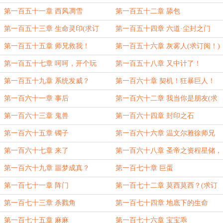
落斩！
第一百五十一章 西风凋雪
第一百五十二章 舔包
第一百五十三章 生命灵印(求订
第一百五十四章 六道·尘封之门
阅！)
第一百五十五章 师兄救我！
第一百五十六章 灰雾人(求订阅！)
第一百五十七章 呵呵，开个玩
第一百五十八章 又中计了！
笑……
第一百五十九章 系统发威？
第一百六十章 契机！狂暴巨人！
第一百六十一章 事后
第一百六十二章 我当你是朋友(求
订阅！)
第一百六十三章 鬼兽
第一百六十四章 封印之石
第一百六十五章 镯子
第一百六十六章 温文尔雅徐师兄
第一百六十七章 来了
第一百六十八章 圣帝之资程星储，
夏末秋凉鱼知温
第一百六十九章 噩梦成真？
第一百七十章 巨蛋
第一百七十一章 阵门
第一百七十二章 莫西莫西？(求订
阅！)
第一百七十三章 杀戮角
第一百七十四章 地底下的生命
第一百七十五章 麻麻
第一百七十六章 宝宝乖