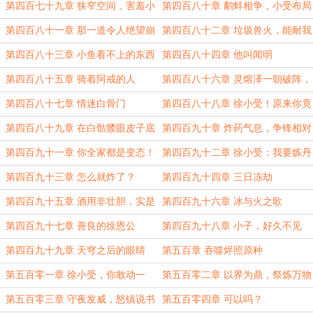
第四百七十九章 狭窄空间，害羞小
第四百八十章 鹬蚌相争，小受布局
鱼
第四百八十一章 那一道令人绝望崩
第四百八十二章 垃圾兽火，能耐我
溃的剑气
何？
第四百八十三章 小鱼看不上的东西
第四百八十四章 他叫闻明
第四百八十五章 骑着阿戒的人
第四百八十六章 灵熔泽一朝破阵，
寻宝人争分夺秒
第四百八十七章 情迷白骨门
第四百八十八章 徐小受！原来你竟
是这样的徐小受！
第四百八十九章 在白骷髅眼皮子底
第四百九十章 炸药气息，争锋相对
下挖地
第四百九十一章 你全家都是变态！
第四百九十二章 徐小受：我要炼丹
第四百九十三章 怎么就炸了？
第四百九十四章 三日冻劫
第四百九十五章 酒用非壮胆，实是
第四百九十六章 冰与火之歌
杀人剑
第四百九十七章 善良的徐恩公
第四百九十八章 小子，好久不见
第四百九十九章 天穹之后的眼睛
第五百章 吞噬烬照原种
第五百零一章 徐小受，你敢动一
第五百零二章 以界为鼎，祭炼万物
下“三日冻劫”试试？
生灵！
第五百零三章 守夜发威，怒镇说书
第五百零四章 可以吗？