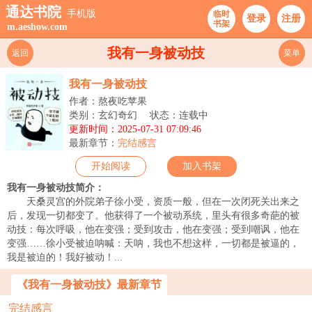
通达书院
手机版
临时
登录
注册
书架
m.aeshow.com
我有一身被动技
返回
菜单
我有一身被动技
作者：熬夜吃苹果
类别：玄幻奇幻
状态：连载中
更新时间：2025-07-31 07:09:46
最新章节：
完结感言
开始阅读
加入书架
我有一身被动技简介：
天桑灵宫的外院弟子徐小受，资质一般，但在一次闭死关出来之
后，发现一切都变了。他获得了一个被动系统，里头有很多奇葩的被
动技：每次呼吸，他在变强；受到攻击，他在变强；受到嘲讽，他在
变强……徐小受被迫呐喊：天呐，我也不想这样，一切都是被逼的，
我是被迫的！我好被动！...
《我有一身被动技》最新章节
完结感言