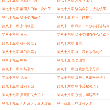
第七十五章 我就问个路！
第七十六章 风水轮流转
第七十七章 蒙面人的第一次出手
第七十八章 谈笑自若，接连镇压
第七十九章 徐小受的价值
第八十章 哪里可以整容
第八十一章 所谓尊重
第八十二章 我有一个故事要讲与你
听
第八十三章 日出
第八十四章 徐小受哪有什么门路？
第八十五章 都不用走了
第八十六章 名剑
第八十七章 敲门声再临
第八十八章 来，我来教你剑术
第八十九章 中暑
第九十章 墓名城雪
第九十一章 剑与宿命
第九十二章 这竟然是个丹鼎！
第九十三章 见面礼
第九十四章 爆破，从炼丹开始！
第九十五章 受到包围
第九十六章 徐小受被绑架了！
第九十七章 灵藏阁失火了！
第九十八章 别慌，问题不大
第九十九章 无形敌人，最为致命
第一百章 五指纹种之术