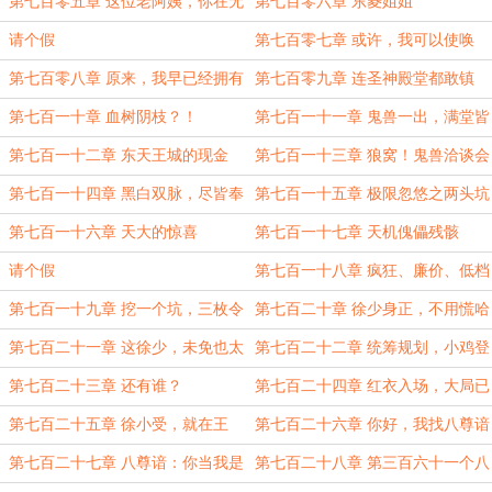
也？
第七百零五章 这位老阿姨，你在无
第七百零六章 东菱姐姐
理取闹？
请个假
第七百零七章 或许，我可以使唤
她？
第七百零八章 原来，我早已经拥有
第七百零九章 连圣神殿堂都敢镇
了鸿蒙紫气？
压？
第七百一十章 血树阴枝？！
第七百一十一章 鬼兽一出，满堂皆
惊
第七百一十二章 东天王城的现金
第七百一十三章 狼窝！鬼兽洽谈会
王！
第七百一十四章 黑白双脉，尽皆奉
第七百一十五章 极限忽悠之两头坑
我为尊！
第七百一十六章 天大的惊喜
第七百一十七章 天机傀儡残骸
请个假
第七百一十八章 疯狂、廉价、低档
次的全职拍卖师——徐小受！
第七百一十九章 挖一个坑，三枚令
第七百二十章 徐少身正，不用慌哈
牌，你们信吗？
~
第七百二十一章 这徐少，未免也太
第七百二十二章 统筹规划，小鸡登
狠了！
场！
第七百二十三章 还有谁？
第七百二十四章 红衣入场，大局已
定！
第七百二十五章 徐小受，就在王
第七百二十六章 你好，我找八尊谙
城！
第七百二十七章 八尊谙：你当我是
第七百二十八章 第三百六十一个八