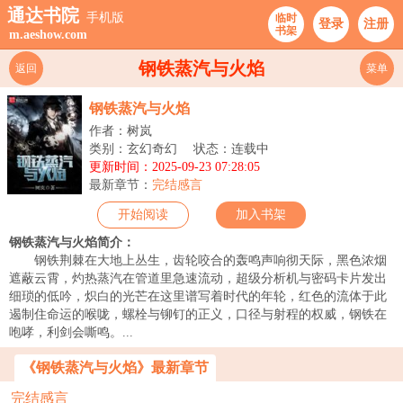
通达书院
手机版
临时
登录
注册
书架
m.aeshow.com
钢铁蒸汽与火焰
返回
菜单
钢铁蒸汽与火焰
作者：树岚
类别：玄幻奇幻
状态：连载中
更新时间：2025-09-23 07:28:05
最新章节：
完结感言
开始阅读
加入书架
钢铁蒸汽与火焰简介：
钢铁荆棘在大地上丛生，齿轮咬合的轰鸣声响彻天际，黑色浓烟
遮蔽云霄，灼热蒸汽在管道里急速流动，超级分析机与密码卡片发出
细琐的低吟，炽白的光芒在这里谱写着时代的年轮，红色的流体于此
遏制住命运的喉咙，螺栓与铆钉的正义，口径与射程的权威，钢铁在
咆哮，利剑会嘶鸣。...
《钢铁蒸汽与火焰》最新章节
完结感言