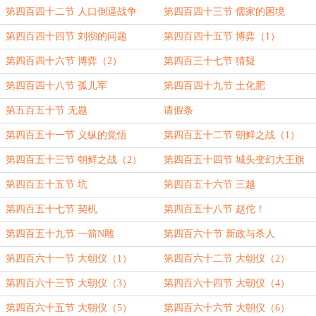
第四百四十二节 人口倒逼战争
第四百四十三节 儒家的困境
第四百四十四节 刘彻的问题
第四百四十五节 博弈（1）
第四百四十六节 博弈（2）
第四百三十七节 猜疑
第四百四十八节 孤儿军
第四百四十九节 土化肥
第五百五十节 无题
请假条
第四百五十一节 义纵的觉悟
第四百五十二节 朝鲜之战（1）
第四百五十三节 朝鲜之战（2）
第四百五十四节 城头变幻大王旗
第四百五十五节 坑
第四百五十六节 三越
第四百五十七节 契机
第四百五十八节 赵佗！
第四百五十九节 一箭N雕
第四百六十节 新政与杀人
第四百六十一节 大朝仪（1）
第四百六十二节 大朝仪（2）
第四百六十三节 大朝仪（3）
第四百六十四节 大朝仪（4）
第四百六十五节 大朝仪（5）
第四百六十六节 大朝仪（6）