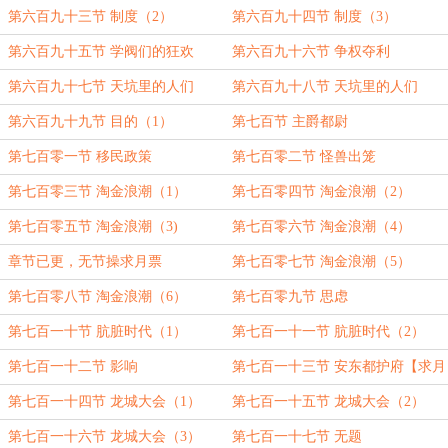
第六百九十三节 制度（2）
第六百九十四节 制度（3）
第六百九十五节 学阀们的狂欢
第六百九十六节 争权夺利
第六百九十七节 天坑里的人们
第六百九十八节 天坑里的人们
（1）
（2）
第六百九十九节 目的（1）
第七百节 主爵都尉
第七百零一节 移民政策
第七百零二节 怪兽出笼
第七百零三节 淘金浪潮（1）
第七百零四节 淘金浪潮（2）
第七百零五节 淘金浪潮（3)
第七百零六节 淘金浪潮（4）
章节已更，无节操求月票
第七百零七节 淘金浪潮（5）
第七百零八节 淘金浪潮（6）
第七百零九节 思虑
第七百一十节 肮脏时代（1）
第七百一十一节 肮脏时代（2）
第七百一十二节 影响
第七百一十三节 安东都护府【求月
票！】
第七百一十四节 龙城大会（1）
第七百一十五节 龙城大会（2）
第七百一十六节 龙城大会（3）
第七百一十七节 无题