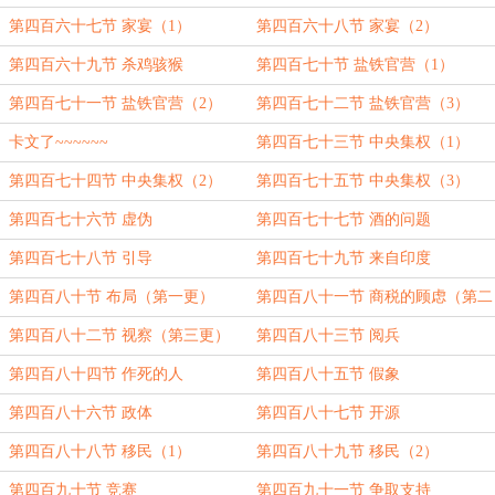
第四百六十七节 家宴（1）
第四百六十八节 家宴（2）
第四百六十九节 杀鸡骇猴
第四百七十节 盐铁官营（1）
第四百七十一节 盐铁官营（2）
第四百七十二节 盐铁官营（3）
卡文了~~~~~~
第四百七十三节 中央集权（1）
第四百七十四节 中央集权（2）
第四百七十五节 中央集权（3）
第四百七十六节 虚伪
第四百七十七节 酒的问题
第四百七十八节 引导
第四百七十九节 来自印度
第四百八十节 布局（第一更）
第四百八十一节 商税的顾虑（第二
更）
第四百八十二节 视察（第三更）
第四百八十三节 阅兵
第四百八十四节 作死的人
第四百八十五节 假象
第四百八十六节 政体
第四百八十七节 开源
第四百八十八节 移民（1）
第四百八十九节 移民（2）
第四百九十节 竞赛
第四百九十一节 争取支持