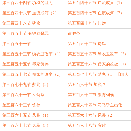
第五百四十四节 项羽的诅咒
第五百四十五节 血流成河（1）
第五百四十六节 血流成河（2）
第五百四十七节 血流成河（3）
第五百四十八节 犹豫
第五百四十九节 比烂
第五百五十节 有钱就是罪
请假条
第五百五十一节
第五百五十二节 诱饵
第五百五十三节 绣衣卫改革（1）
第五百五十四节 绣衣卫改革（2）
第五百五十五节 墨家复兴
第五百五十六节 儒家的改变（1）
第五百五十七节 儒家的改变（2）
第五百七十八节 梦兆（1）【国庆
快乐】
第五百七十九节 梦兆（2）
第五百六十节 加税？
第五百六十一节 左勾拳
第五百六十二节 教育列侯
第五百六十三节 贪婪
第五百六十四节 司马季主出仕
第五百六十五节 风暴（1）
第五百六十六节 风暴（2）
第五百六十七节 风暴（3）
第五百六十八节 灾难！