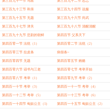
第三百九十一节 马政
第三百九十二节 忐忑
第三百九十三节 和亲
第三百九十四节 说服
第三百九十五节 无题
第三百九十六节 尚武
第三百九十七节 津关
第三百九十八节 清醒清醒
第三百九十九节 悲剧的朝鲜
第四百节 父系天下
第四百零一节 法统（1）
第四百零二节 法统（2）
第四百零三节 拉皮条
病假条~
第四百零四节 无题
第四百零五节 贿赂
第四百零六节 诏书与三老
第四百零七节 考举开始
第四百零八节 考举（1）
第四百零九节 考举（2）
第四百一十节 考举（3）
第四百一十一节 考举（4）
第四百一十二节 考举（5）
第四百一十三节 考举（6）
第四百一十四节 匈奴公主（1)
第四百一十五节 匈奴公主（2）