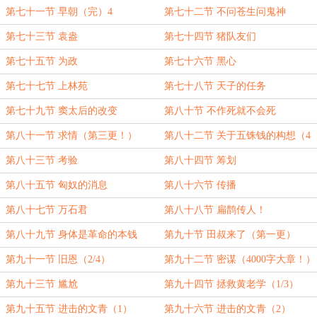
第七十一节 早朝（完）4
第七十二节 不问苍生问鬼神
更！！！！
第七十三节 袁盎
第七十四节 猪队友们
第七十五节 为政
第七十六节 黑心
第七十七节 上林苑
第七十八节 天子的任务
第七十九节 窦太后的改变
第八十节 不作死就不会死
第八十一节 求情（第三更！）
第八十二节 关于五铢钱的构想（4
更！）
第八十三节 考验
第八十四节 筹划
第八十五节 匈奴的消息
第八十六节 传播
第八十七节 万石君
第八十八节 扁鹊传人！
第八十九节 身体是革命的本钱
第九十节 田叔来了（第一更）
第九十一节 旧恩（2/4）
第九十二节 密谋（4000字大章！）
第九十三节 尴尬
第九十四节 拯救黄老学（1/3）
第九十五节 进击的文青（1）
第九十六节 进击的文青（2）