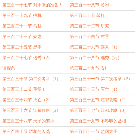
（1）
（2）
第三百一十七节 对未来的准备！
第三百一十八节 吩咐
第三百一十九节 投机
第三百二十节 敲打
第三百二十一节 马耕
第三百二十二节 研究
第三百二十三节 疑虑
第三百二十四节 布置
第三百二十五节 易手
第三百二十六节 选秀（1）
第三百二十七节 选秀（2）
第三百二十八节 选秀（完）
请假条
第三百二十九节 安排
第三百三十节 第二次考举（1）
第三百三十一节 第二次考举（2）
第三百三十二节 重赏！
第三百三十三节 灭亡（1）
第三百三十四节 灭亡（2）
第三百三十五节 江都攻略（1）
第三百三十六节 江都攻略（2）
第三百三十七节 江都攻略（3）
第三百三十八节 天子的安排
第三百三十九节 不称职的丞相
第三百四十节 丞相的人选
第三百四十一节 监国太子