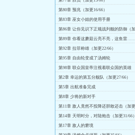
第77章 胜负（加更15/66）
第80章 预兆（加更16/66）
第83章 巫女小姐的使用手册
第86章 让你见识下正规战列舰的防御（
20/66）
第89章 你看这蘑菇云亮不亮，这鱼雷…
第92章 拉菲称雄（加更22/66）
第95章 自由轮变成了汤姆轮
第98章 联众国皇帝注视着联众国的英雄
第2章 幸运的第五分舰队（加更27/66）
第5章 出航准备完成
第8章 少将的新对手
第11章 敌人竟然不投降还胆敢还击（加更3
第14章 天明时分，对陆炮击（加更31/66
第17章 敌人的窘境