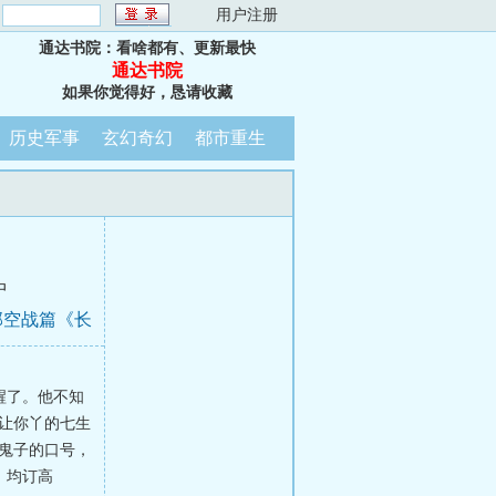
：
用户注册
通达书院：看啥都有、更新最快
通达书院
如果你觉得好，恳请收藏
历史军事
玄幻奇幻
都市重生
中
部空战篇《长
醒了。他不知
让你丫的七生
鬼子的口号，
，均订高