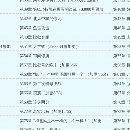
第36章 斯考尔少将的决意（32000月票加更）
第37章
第39章 第65.4特舰在覆灭的边缘（33000月票加
第40章 
更）
第42章 北风中将的惊诧
第43章
第45章 鱼雷攻击
第46章 
第48章 比叡弃舰
第49章
0月票加
第51章 大丰收（39000月票加更）
第52章 
第54章 审问俘虏
第55章 
第57章 比叡号的终末（加更3/66）
第58章
第60章 “抓了一个中将还想抓另一个”（加更4/66)）
第61章 
第63章 第二次航母决战
第64章 
第66章 突袭（加更8/66）
第67章 
第69章 连失两分
第70章 
第72章 老将出马（加更12/66）
第73章 
第75章 “和北风是不一样的，不一样！”（加更
第76章 
13/66）