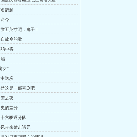
 护国庇民妙灵昭应弘仁普济天妃
声名鹊起
新命令
 尝尝五英寸吧，鬼子！
 来自故乡的歌
菜鸡中将
烈焰
魔女”
雪中送炭
 果然这是一部喜剧吧
不安之夜
 历史的差分
 第十六驱逐分队
 海风带来射击诸元