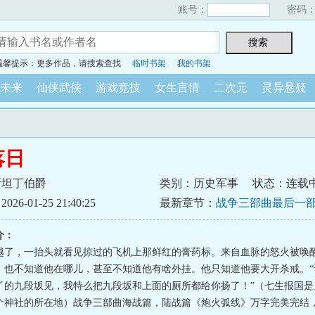
账号：
密码
温馨提示：更多作品，请搜索查找
临时书架
我的书架
未来
仙侠武侠
游戏竞技
女生言情
二次元
灵异悬疑
落日
斯坦丁伯爵
类别：历史军事
状态：连载
6-01-25 21:40:25
最新章节：
战争三部曲最后一
空战旗》开始连载
介：
越了，一抬头就看见掠过的飞机上那鲜红的膏药标。来自血脉的怒火被唤
，也不知道他在哪儿，甚至不知道他有啥外挂。他只知道他要大开杀戒。“
丫的九段坂见，我特么把九段坂和上面的厕所都给你扬了！”（七生报国是
个神社的所在地）战争三部曲海战篇，陆战篇《炮火弧线》万字完美完结