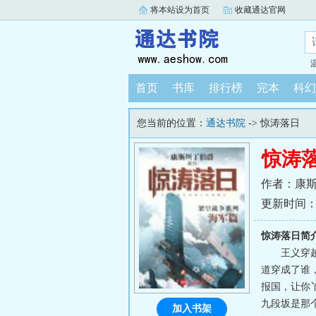
将本站设为首页
收藏通达官网
首页
书库
排行榜
完本
科幻
您当前的位置：
通达书院
-> 惊涛落日
惊涛
作者：康
更新时间：202
惊涛落日简
王义穿
道穿成了谁
报国，让你
九段坂是那
加入书架