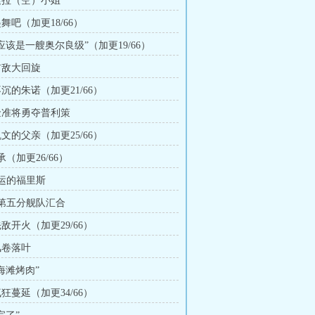
 索拉（空）小姐
起舞吧（加更18/66）
“应该是一艘奥尔良级”（加更19/66）
 前敌大回旋
不沉的朱诺（加更21/66）
 金准将勇夺普利策
凯文的父亲（加更25/66）
承（加更26/66）
幸运的福里斯
和第五分舰队汇合
先敌开火（加更29/66）
风卷落叶
“海滩烤肉”
疯狂蔓延（加更34/66）