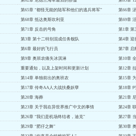
第62章 尼德兰海军最后的骄傲
第63章 
第65章 “都怪无能的陆军和他们的逃兵将军”
第66章
第68章 抵达奥斯吹利亚
第69章
第71章 反击的号角
第1章 
第3章 第十二特别混成任务舰队
第4章 
第6章 最好的飞行员
第7章 启
第9章 奥班农痛失冰淇淋
第10章
重要通知，以及上架时间和更新计划
第12章
第14章 单独前出的奥班农
第15章
第17章 传奇AA人大战扶桑妖孽
第18章
第20章 海葬
第21章
第23章 关于我在异世界推广中文的事情
第24章
第26章 “我们是机场终结者，迪克”
第27章
第29章 “肥仔之舞”
第30章