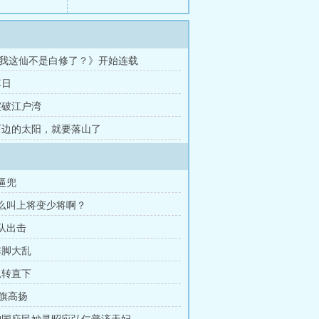
我这仙不是白修了？》开始连载
落日
 突破江户湾
 西边的太阳，就要落山了
大逼兜
什么叫上将变少将啊？
编队出击
阵脚大乱
急转直下
Z旗高扬