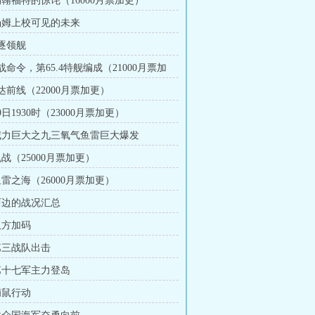
约翰福特的惊诧（16000月票加更）
 汤姆上校可见的未来
驱逐领舰
战命令，第65.4特舰编成（21000月票加
达前线（22000月票加更）
29日1930时（23000月票加更）
 威力巨大之九三氧气鱼雷巨大爆发
乱战（25000月票加更）
鱼雷之海（26000月票加更）
 两边的战况汇总
双方加码
 第三战队出击
 第十七军主力登岛
捕鼠行动