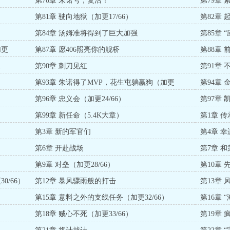
第78章 朱诺号，复活！
第79章
第81章 驶向地狱（加更17/66）
第82章 
第84章 汤姆准将得到了巨大加强
第85章 
加更
第87章 愿406照亮你的舰桥
第88章
…
第90章 刺刀见红
第91章 
第93章 朱诺得了MVP，花生屯躺赢狗（加更
第94章
23/66）
第96章 忠义会（加更24/66）
第97章 
第99章 新任命（5.4K大章）
第1章 传
第3章 新的军官们
第4章 
第6章 开赴战场
第7章 
第9章 对垒（加更28/66）
第10章 
0/66）
第12章 暴风骤雨般的打击
第13章 
）
第15章 意料之外的支线任务（加更32/66）
第16章 
第18章 贼心不死（加更33/66）
第19章 