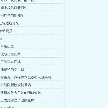
12月21日夜间双方的情况
 汤姆中校信口开河中
 活用广告与新闻学
第五驱逐舰分队
迎接新舰员
航
 全甲板出击
 拉波尔上空的鹰
 为了冰淇淋而战
 约翰福特的幸运日
 尼布莱克：我寻思我也该有点战果啊
 联合舰队新旗舰初登场
 当奥班农失去了她的嘲讽效果
 奥班农难得当了回躺赢狗