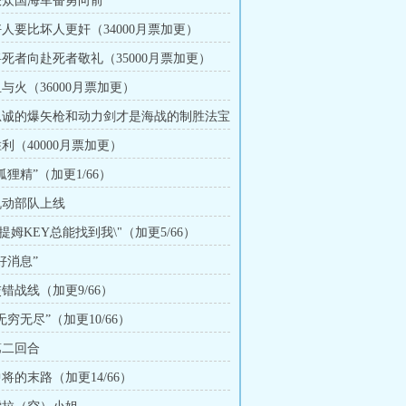
 联众国海军奋勇向前
好人要比坏人更奸（34000月票加更）
 将死者向赴死者敬礼（35000月票加更）
血与火（36000月票加更）
 忠诚的爆矢枪和动力剑才是海战的制胜法宝
胜利（40000月票加更）
“狐狸精”（加更1/66）
 机动部队上线
\"提姆KEY总能找到我\"（加更5/66）
“好消息”
交错战线（加更9/66）
“无穷无尽”（加更10/66）
第二回合
中将的末路（加更14/66）