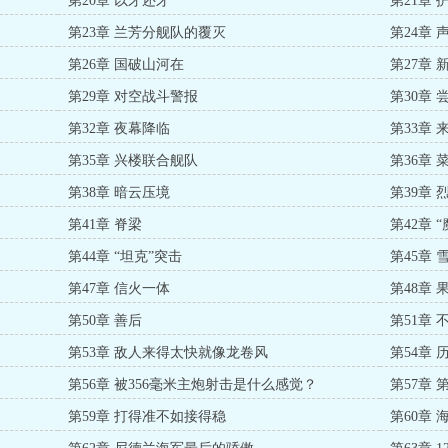
第20章 以牙还牙
第21章
第23章 兰芳分舰队的覆灭
第24章 
第26章 国破山河在
第27章 
第29章 对空战斗警报
第30章
第32章 夜幕降临
第33章
第35章 兴楼联合舰队
第36章 
第38章 暗云压境
第39章 
第41章 脊梁
第42章 “
第44章 “坦克”突击
第45章 
第47章 信火一体
第48章
第50章 善后
第51章 
第53章 敌人来得太快就像龙卷风
第54章
第56章 被356毫米主炮射击是什么感觉？
第57章
第59章 打得准不如接得稳
第60章