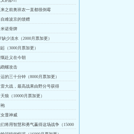
 王义的妙计
 原来之前奥班农一直都很倒霉
 来自难波京的馈赠
 多米诺骨牌
AF缺少淡水（2000月票加更）
潮起（3000月票加更）
 慷慨赴义在今朝
 鹦鹉螺攻击
 命运的三十分钟（8000月票加更）
 鱼雷大战，最高战果由野分号获得
射天狼（10000月票加更）
同袍
 魔女显神威
 我们将用智慧和勇气赢得这场战争（15000
）