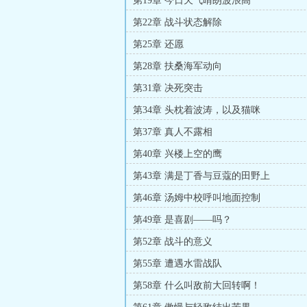
第19章 今日天气晴朗波浪高
第22章 战斗状态解除
第25章 还愿
第28章 扶桑海军动向
第31章 决死突击
第34章 头枕着波涛，以及猫咪
第37章 真人不露相
第40章 兴楼上空的鹰
第43章 满是丁香与豆蔻的田野上
第46章 汤姆中校呼叫地面控制
第49章 是喜剧——吗？
第52章 战斗的意义
第55章 遭遇水雷战队
第58章 什么叫敌前大回转啊！