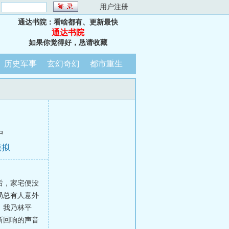
：
用户注册
通达书院：看啥都有、更新最快
通达书院
如果你觉得好，恳请收藏
历史军事
玄幻奇幻
都市重生
中
模拟
后，家宅便没
局总有人意外
：我乃林平
断回响的声音