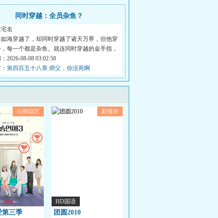
同时穿越：全员杂鱼？
废宅名
林如海穿越了，却同时穿越了诸天万界，但他穿
份，每一个都是杂鱼。就连同时穿越的金手指，
026-08-08 03:02:58
节：
第四百五十八章 师父，你没死啊
日韩综艺
剧情片
HD国语
爱第三季
团圆2010