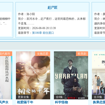
赶尸匠
作者：洛小阳
作者：
迷糊糊中
简介：辰河水冷，赶尸夜行，这世间最恐怖的，从来都
简介：
...
不是鬼……...
越的身
更新时间：2026-08-06 20:13:39
也...
更新时间：2
最新章节：
第186章 前往渡口
最新章
现代都市
女频恋爱
欧美剧
更新全集
全8集
全20集
风声水
相爱隔千年
科学怪物
换乘恋