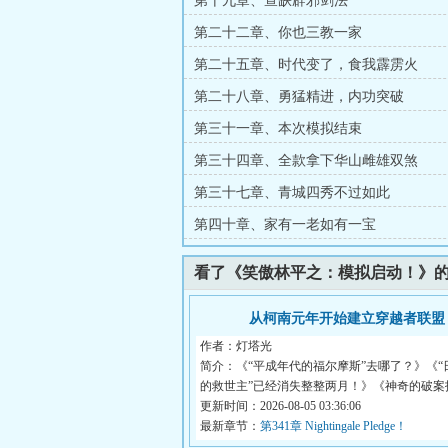
第十九章、查缺辟邪剑法
第二十二章、你也三教一家
第二十五章、时代变了，食我霹雳火
第二十八章、勇猛精进，内功突破
第三十一章、本次模拟结束
第三十四章、全款拿下华山雌雄双煞
第三十七章、青城四秀不过如此
第四十章、家有一老如有一宝
看了《笑傲林平之：模拟启动！》
从柯南元年开始建立穿越者联盟
作者：灯塔光
简介：《“平成年代的福尔摩斯”去哪了？》《“
的救世主”已经消失整整两月！》《神奇的破案技巧
更新时间：2026-08-05 03:36:06
最新章节：
第341章 Nightingale Pledge！