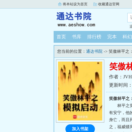
将本站设为首页
收藏通达官网
首页
书库
排行榜
完本
科幻
您当前的位置：
通达书院
-> 笑傲林平之
笑傲
作者：JVH
更新时间：202
笑傲林平之
林平之
有安宁，他
身亡，而且
之，福威镖
加入书架