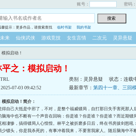
账号：
密码
温馨提示：更多作品，请搜索查找
临时书架
我的书架
未来
仙侠武侠
游戏竞技
女生言情
二次元
灵异悬疑
：模拟启动！
林平之：模拟启动！
TRL
类别：灵异悬疑
状态：连载
5-07-03 09:42:52
最新章节：
第四十一章、三回
：模拟启动！简介：
觉得自己大抵是中邪了，不对，是整个福威镖局，自打那日失手害死那人
的脑海中也不断有一个声音在回响：你是谁？你是谁？你是谁？而近期镖
死相凄惨，搞得镖局人心惶惶。林平之被折磨多日后，终在书房拔剑怒吼
局少镖头，你是我杀死的，有事冲着我来，不要害我家人。随后脑海中不