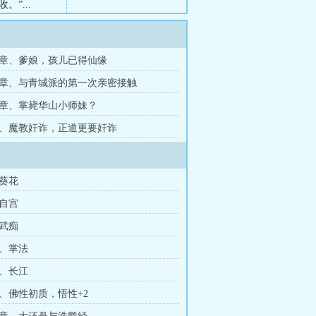
”...
章、爹娘，孩儿已得仙缘
章、与青城派的第一次亲密接触
章、掌毙华山小师妹？
、魔教奸诈，正道更要奸诈
葵花
自宫
武痴
、掌法
、长江
、佛性初质，悟性+2