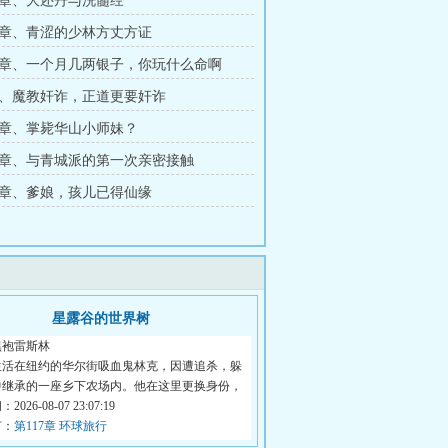
章、大还丹与洗髓经
章、青涩的少林方丈方证
章、一个月几两银子，你玩什么命啊
、魔教奸诈，正道更要奸诈
章、掌毙华山小师妹？
章、与青城派的第一次亲密接触
章、爹娘，孩儿已得仙缘
星露谷的世界树
黑袍雷斯林
生活在纽约的华尔街吸血鬼林克，因遭追杀，躲
中继承的一座乡下农场内。他在这里更换身份，
026-08-07 23:07:19
节：
第117章 环球旅行