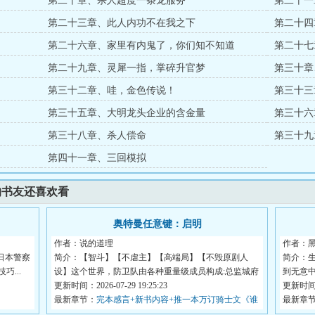
第二十章、杀人超度一条龙服务
第二十一
第二十三章、此人内功不在我之下
第二十四
第二十六章、家里有内鬼了，你们知不知道
第二十七
第二十九章、灵犀一指，掌碎升官梦
第三十章
第三十二章、哇，金色传说！
第三十三
第三十五章、大明龙头企业的含金量
第三十六
第三十八章、杀人偿命
第三十九
第四十一章、三回模拟
的书友还喜欢看
奥特曼任意键：启明
作者：说的道理
作者：
日本警察
简介：【智斗】【不虐主】【高端局】【不毁原剧人
简介：
...
设】这个世界，防卫队由各种重量级成员构成:总监城府
到无意
深...
更新时间：2026-07-29 19:25:23
换...
更新时间：2
最新章节：
完本感言+新书内容+推一本万订骑士文《谁
最新章
让他当假面骑士的！》