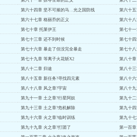
第六十一章 掠夺生命的正义
第六十二
第六十四章 坚不可摧的马…光之国防线
第六十五
第六十七章 格丽乔的正义
第六十八
第七十章 托莱伊王
第七十一
第七十三章 还不到时候
第七十四
第七十六章 暴走了但没完全暴走
第七十八
第七十九章 等离子火花斩X2
第八十章
第八十二章 归途
第八十三
第八十五章 新任务?寻找四元素
第八十六
第八十八章 风之章?宇宙
第八十九
第九十一章 土之章?行星阿奴
第九十二
第九十三章 土之章?危机解除
第九十四
第九十六章 火之章?临时训练
第九十七
第九十九章 火之章?打团了
第一百章