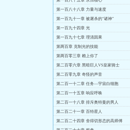
第一百八十五章 永恒核心
第一百八十八章 力量与速度
第一百九十一章 被屠杀的“诸神”
第一百九十四章 光
第一百九十七章 理清因果
第两百章 克制光的技能
第两百零三章 赖上你了
第二百零六章 黑暗巨人VS皇家骑士
第二百零九章 奇怪的声音
第二百一十二章 任务—宇宙白细胞
第二百一十五章 响应呼唤
第二百一十八章 排斥奥特曼的男人
第二百二十一章 百特星人
第二百二十四章 舍得切形态的高师傅