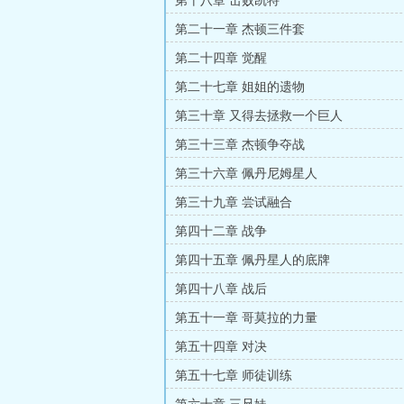
第十八章 击败凯特
第二十一章 杰顿三件套
第二十四章 觉醒
第二十七章 姐姐的遗物
第三十章 又得去拯救一个巨人
第三十三章 杰顿争夺战
第三十六章 佩丹尼姆星人
第三十九章 尝试融合
第四十二章 战争
第四十五章 佩丹星人的底牌
第四十八章 战后
第五十一章 哥莫拉的力量
第五十四章 对决
第五十七章 师徒训练