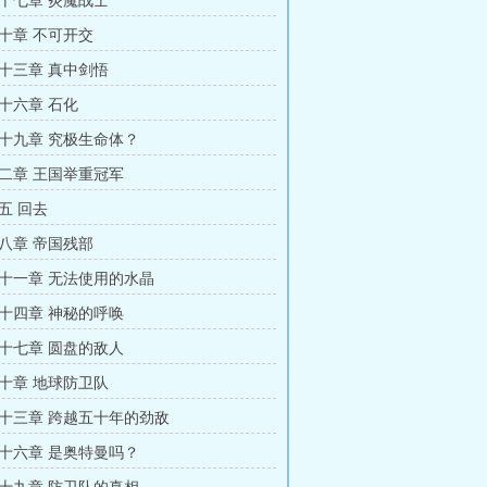
十七章 炎魔战士
十章 不可开交
十三章 真中剑悟
十六章 石化
十九章 究极生命体？
二章 王国举重冠军
五 回去
八章 帝国残部
十一章 无法使用的水晶
十四章 神秘的呼唤
十七章 圆盘的敌人
十章 地球防卫队
十三章 跨越五十年的劲敌
十六章 是奥特曼吗？