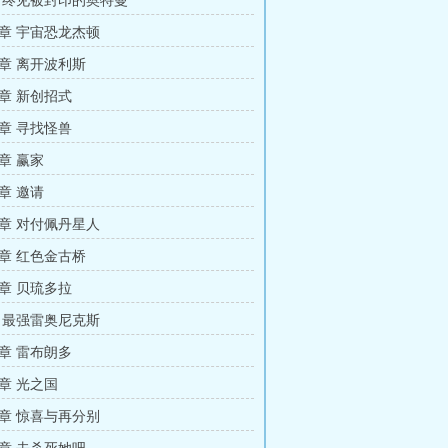
 终见被封印的奥特曼
章 宇宙恐龙杰顿
章 离开波利斯
章 新创招式
章 寻找怪兽
章 赢家
章 邀请
章 对付佩丹星人
章 红色金古桥
章 贝琉多拉
 最强雷奥尼克斯
章 雷布朗多
章 光之国
章 惊喜与再分别