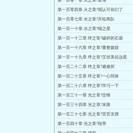
第一百零一章 火之章?星海
第一百零四章 火之章?我认可你们了
第一百零七章 水之章?开拓商队
第一百一十章 水之章?镜之星
第一百一十三章 绊之章?破碎的石盾
第一百一十六章 绊之章?重整旗鼓
第一百一十九章 绊之章?艾丝美拉达星
第一百二十二章 绊之章?避难所
第一百二十五章 绊之章?一心同体
第一百二十八章 绊之章?学习一下
第一百三十一章 光之章?交锋
第一百三十四章 光之章?末路
第一百三十七章 光之章?苦苦支撑
第一百四十章 光之章?纽带