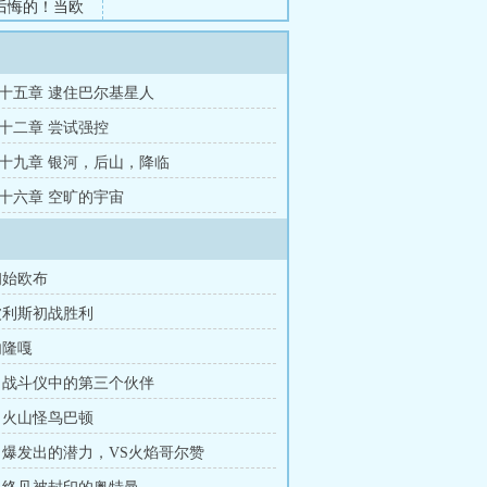
后悔的！当欧
十五章 逮住巴尔基星人
十二章 尝试强控
十九章 银河，后山，降临
十六章 空旷的宇宙
初始欧布
波利斯初战胜利
内隆嘎
 战斗仪中的第三个伙伴
 火山怪鸟巴顿
 爆发出的潜力，VS火焰哥尔赞