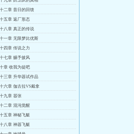
十九章 防卫队的真相
十二章 昔日的回馈
十五章 返厂形态
十八章 真正的传说
十一章 无限梦比优斯
十四章 传说之力
十七章 赐予披风
十章 收我为徒吧
十三章 升华器试作品
十六章 伽古拉VS戴拿
十九章 嚣张
十二章 混沌觉醒
十五章 神秘飞艇
十八章 神器飞艇