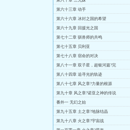
第六十章 三兄妹
第六十三章 动手
第六十六章 冰封之国的希望
第六十九章 回援光之国
第七十二章 驯兽师的共鸣
第七十五章 贝利亚
第七十八章 宿命的对决
第八十一章 双子星，超银河篇?完
第八十四章 追寻光的轨迹
第八十七章 风之章?力量的根源
第九十章 风之章?诺亚之神的传说
番外一 无幻之始
第九十五章 土之章?地脉结晶
第九十八章 火之章?宇宙战