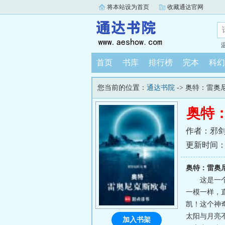
将本站设为首页
收藏通达官网
首页
书库
排行榜
完本
科幻
您当前的位置：
通达书院
-> 奥特：雷奥
奥特
作者：邪
更新时间：202
奥特：雷奥
这是一
一模一样，
凯！这个神
太阳与月亮
加入书架