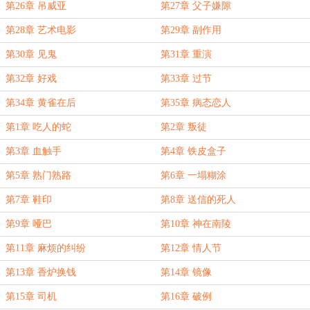
第26章 吊威亚
第27章 父子嫌隙
第28章 艺术电影
第29章 副作用
第30章 见鬼
第31章 重演
第32章 好戏
第33章 过节
第34章 黄雀在后
第35章 病态恋人
第1章 吃人的蛇
第2章 叛徒
第3章 血触手
第4章 铁皮盒子
第5章 熟门熟路
第6章 一塌糊涂
第7章 鞋印
第8章 送信的死人
第9章 哑巴
第10章 神在南陵
第11章 麻烦的纠纷
第12章 情人节
第13章 香炉换钱
第14章 镜像
第15章 司机
第16章 破例