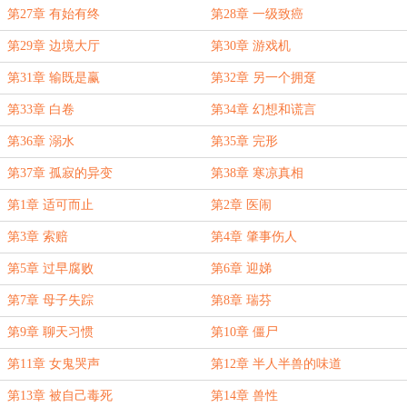
第27章 有始有终
第28章 一级致癌
第29章 边境大厅
第30章 游戏机
第31章 输既是赢
第32章 另一个拥趸
第33章 白卷
第34章 幻想和谎言
第36章 溺水
第35章 完形
第37章 孤寂的异变
第38章 寒凉真相
第1章 适可而止
第2章 医闹
第3章 索赔
第4章 肇事伤人
第5章 过早腐败
第6章 迎娣
第7章 母子失踪
第8章 瑞芬
第9章 聊天习惯
第10章 僵尸
第11章 女鬼哭声
第12章 半人半兽的味道
第13章 被自己毒死
第14章 兽性