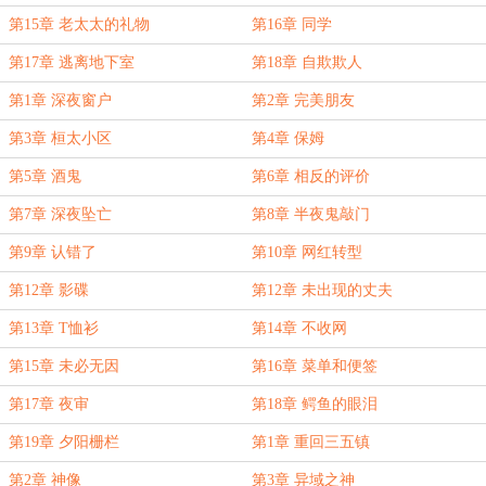
第15章 老太太的礼物
第16章 同学
第17章 逃离地下室
第18章 自欺欺人
第1章 深夜窗户
第2章 完美朋友
第3章 桓太小区
第4章 保姆
第5章 酒鬼
第6章 相反的评价
第7章 深夜坠亡
第8章 半夜鬼敲门
第9章 认错了
第10章 网红转型
第12章 影碟
第12章 未出现的丈夫
第13章 T恤衫
第14章 不收网
第15章 未必无因
第16章 菜单和便签
第17章 夜审
第18章 鳄鱼的眼泪
第19章 夕阳栅栏
第1章 重回三五镇
第2章 神像
第3章 异域之神