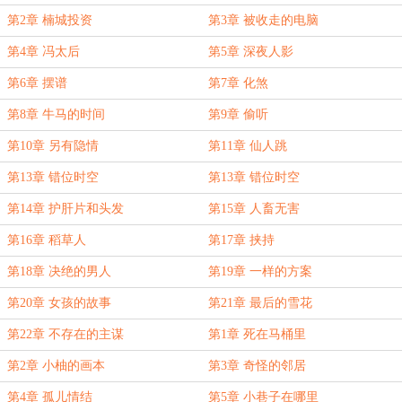
第2章 楠城投资
第3章 被收走的电脑
第4章 冯太后
第5章 深夜人影
第6章 摆谱
第7章 化煞
第8章 牛马的时间
第9章 偷听
第10章 另有隐情
第11章 仙人跳
第13章 错位时空
第13章 错位时空
第14章 护肝片和头发
第15章 人畜无害
第16章 稻草人
第17章 挟持
第18章 决绝的男人
第19章 一样的方案
第20章 女孩的故事
第21章 最后的雪花
第22章 不存在的主谋
第1章 死在马桶里
第2章 小柚的画本
第3章 奇怪的邻居
第4章 孤儿情结
第5章 小巷子在哪里