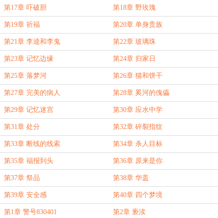
第17章 吓破胆
第18章 野玫瑰
第19章 祈福
第20章 单身贵族
第21章 李逵和李鬼
第22章 玻璃珠
第23章 记忆边缘
第24章 归家日
第25章 落梦河
第26章 猫和饼干
第27章 完美的病人
第28章 奚河的傀儡
第29章 记忆迷宫
第30章 应水中学
第31章 处分
第32章 碎裂指纹
第33章 断线的线索
第34章 杀人目标
第35章 福报到头
第36章 原来是你
第37章 祭品
第38章 华盖
第39章 安全感
第40章 四个梦境
第1章 警号830401
第2章 亵渎