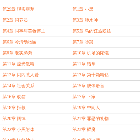
第29章 现实噩梦
第1章 小黑
第2章 饲养员
第3章 肺水肿
第4章 同事与美妆博主
第5章 鸟的狂热粉丝
第6章 冷清动物园
第7章 吵架
第8章 老实弟弟
第10章 机场的陀螺
第11章 流光散粉
第11章 错拿
第12章 闪闪惹人爱
第13章 第十颗粉钻
第14章 社会关系
第15章 肢体语言
第16章 改签
第17章 下家
第18章 抵赖
第19章 中间人
第20章 阔绰
第21章 罪恶的礼物
第22章 小黑附体
第23章 驱魔