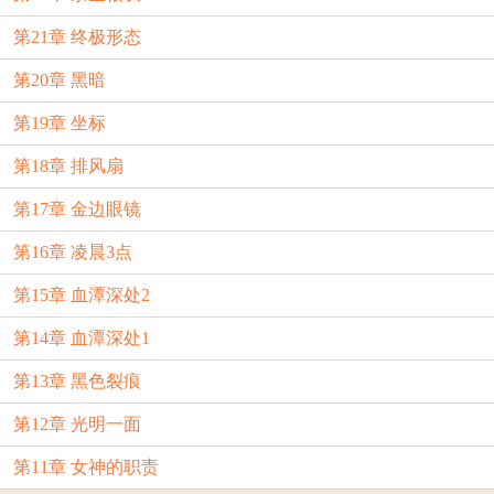
第21章 终极形态
第20章 黑暗
第19章 坐标
第18章 排风扇
第17章 金边眼镜
第16章 凌晨3点
第15章 血潭深处2
第14章 血潭深处1
第13章 黑色裂痕
第12章 光明一面
第11章 女神的职责