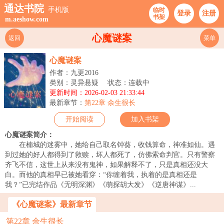
通达书院
手机版
临时
登录
注册
书架
m.aeshow.com
心魔谜案
返回
菜单
心魔谜案
作者：九更2016
类别：灵异悬疑
状态：连载中
更新时间：2026-02-03 21:33:44
最新章节：
第22章 余生很长
开始阅读
加入书架
心魔谜案简介：
在楠城的迷雾中，她给自己取名钟葵，收钱算命，神准如仙。遇
到过她的好人都得到了救赎，坏人都死了，仿佛索命判官。只有警察
齐飞不信，这世上从来没有鬼神，如果解释不了，只是真相还没大
白。而他的真相早已被她看穿：“你缠着我，执着的是真相还是
我？”已完结作品《无明深渊》《萌探胡大发》《逆唐神谋》...
《心魔谜案》最新章节
第22章 余生很长