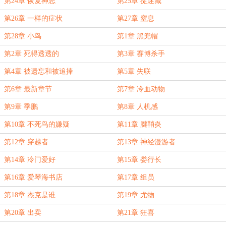
第24章 恢复神志
第25章 捉迷藏
第26章 一样的症状
第27章 窒息
第28章 小鸟
第1章 黑兜帽
第2章 死得透透的
第3章 赛博杀手
第4章 被遗忘和被追捧
第5章 失联
第6章 最新章节
第7章 冷血动物
第9章 季鹏
第8章 人机感
第10章 不死鸟的嫌疑
第11章 腱鞘炎
第12章 穿越者
第13章 神经漫游者
第14章 冷门爱好
第15章 娄行长
第16章 爱琴海书店
第17章 组员
第18章 杰克是谁
第19章 尤物
第20章 出卖
第21章 狂喜