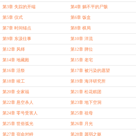
第3章 失踪的开端
第4章 躺不平的尸骸
第5章 仪式
第6章 饭盒
第7章 时间锚点
第8章 棋局
第9章 东汲往事
第10章 洋流
第12章 风铎
第12章 牌位
第14章 地藏殿
第15章 老宅
第16章 活祭
第17章 被污染的愿望
第18章 竣工
第19章 海洋研究所
第20章 全家福
第21章 松花糕团
第22章 悬空杀人
第23章 地下空洞
第24章 零号受害人
第25章 祖母
第25章 世俗弧光
第26章 月光
第27章 宿命对峙
第28章 孱弱之躯