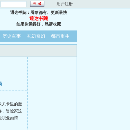
：
用户注册
通达书院：看啥都有、更新最快
通达书院
如果你觉得好，恳请收藏
历史军事
玄幻奇幻
都市重生
局
败关卡里的魔
样，冒险家这
他职业如骑