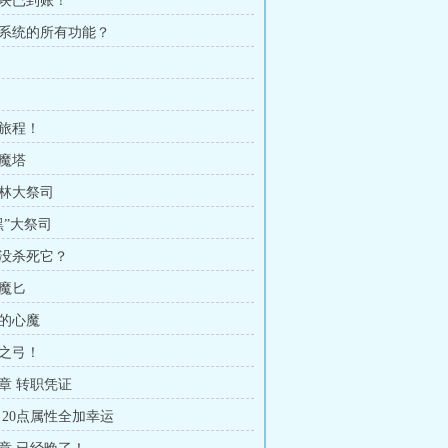
万块已到账！
锁系统的所有功能？
上旅程！
关魔塔
布林大祭司
黑”大祭司
像没杀死它？
影魔匕
天的心魔
弦之弓！
章 转职凭证
 20点属性全加幸运