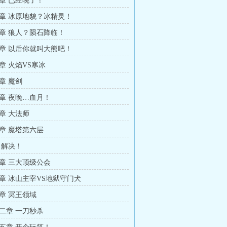
章 已经晚了！
章 冰原地貌？冰精灵！
章 狼人？陨石降临！
章 以后你就叫大熊吧！
章 火焰VS寒冰
章 魔剑
章 夜晚…血月！
章 大法师
章 魔塔第六层
 解决！
章 三大顶级公会
章 冰山主宰VS地狱守门犬
章 冥王领域
二章 一刀秒杀