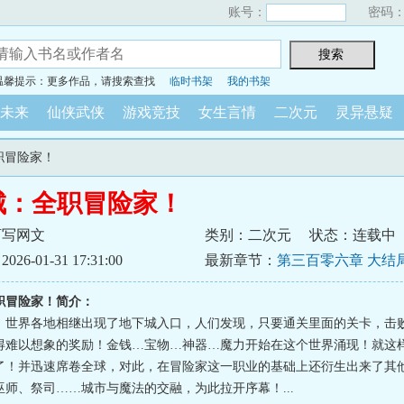
账号：
密码
温馨提示：更多作品，请搜索查找
临时书架
我的书架
未来
仙侠武侠
游戏竞技
女生言情
二次元
灵异悬疑
职冒险家！
城：全职冒险家！
盲写网文
类别：二次元
状态：连载中
6-01-31 17:31:00
最新章节：
第三百零六章 大结
职冒险家！简介：
，世界各地相继出现了地下城入口，人们发现，只要通关里面的关卡，击
得难以想象的奖励！金钱…宝物…神器…魔力开始在这个世界涌现！就这
了！并迅速席卷全球，对此，在冒险家这一职业的基础上还衍生出来了其
巫师、祭司……城市与魔法的交融，为此拉开序幕！...