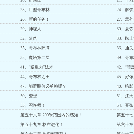
20、超新星
21、十
23、巨型哥布林
24、解
26、新的任务！
27、意外
29、神秘人
30、夏弥
32、复仇
33、踏
35、哥布林萨满
36、通
38、魔塔第二层
39、哥
41、“逆重力”法术
42、“暗
44、哥布林之王
45、好
47、能群殴何必单挑呢？
48、暗
50、变强
51、江
53、召唤师！
54、开
第五十六章 200米范围内的感知！
第五十七
第五十九章 格布进化！
第六十章