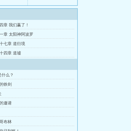
四章 我们赢了！
一章 太阳神阿波罗
十七章 道衍境
十四章 道墟
是什么？
块的铁剑
夫
天的邀请
只哥布林