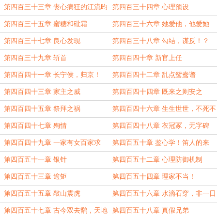
第四百三十三章 丧心病狂的江流昀
第四百三十四章 心理预设
第四百三十五章 蜜糖和砒霜
第四百三十六章 她爱他，他爱她
第四百三十七章 良心发现
第四百三十八章 勾结，谋反！？
第四百三十九章 斩首
第四百四十章 新官上任
第四百四十一章 长宁侯，归京！
第四百四十二章 乱点鸳鸯谱
第四百四十三章 家主之威
第四百四十四章 既来之则安之
第四百四十五章 祭拜之祸
第四百四十六章 生生世世，不死不
休！
第四百四十七章 殉情
第四百四十八章 衣冠冢，无字碑
第四百四十九章 一家有女百家求
第四百五十章 鉴心学！笛人的来
历！
第四百五十一章 银针
第四百五十二章 心理防御机制
第四百五十三章 逾矩
第四百五十四章 理家不当！
第四百五十五章 敲山震虎
第四百五十六章 水滴石穿，非一日
之功
第四百五十七章 古今双去鹬，天地
第四百五十八章 真假兄弟