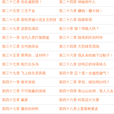
第二十三章 你在威胁我！
第二十四章 神秘画中人
第二十五章 三无千金
第二十六章 赚钱！赚大钱！
第二十七章 留给穿越小说女主的技
第二十八章 陆家医馆
能不多了
第二十九章 皮肤饥渴症
第三十章 猫？用猫入药？
第三十一章 当代人类打脸图鉴
第三十二章 陆淮的区别对待
第三十三章 古代相亲会
第三十四章 大型雄竞现场
第三十五章 两男的，这对吗？
第三十六章 我从未给她下过帖子！
第三十七章 枪打出头鸟
第三十八章 好纯正的绿茶味儿
第三十九章 飞上枝头变凤凰
第四十章 忍？退一步越想越气！
第四十一章 狼羊游戏
第四十二章 草包，能玩明白吗？
第四十三章 不可能赢的游戏
第四十四章 靠山山会倒，靠人人会
跑
第四十五章 赢家
第四十六章 时装设计大赛
第四十七章 廉价的布料
第四十八章人要脸树要皮