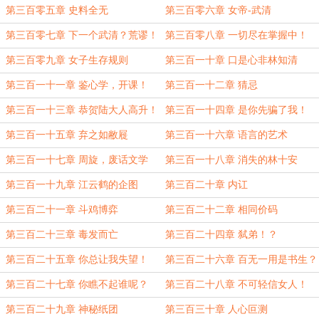
天理！
第三百零五章 史料全无
第三百零六章 女帝-武清
第三百零七章 下一个武清？荒谬！
第三百零八章 一切尽在掌握中！
第三百零九章 女子生存规则
第三百一十章 口是心非林知清
第三百一十一章 鉴心学，开课！
第三百一十二章 猜忌
第三百一十三章 恭贺陆大人高升！
第三百一十四章 是你先骗了我！
第三百一十五章 弃之如敝屣
第三百一十六章 语言的艺术
第三百一十七章 周旋，废话文学
第三百一十八章 消失的林十安
第三百一十九章 江云鹤的企图
第三百二十章 内讧
第三百二十一章 斗鸡博弈
第三百二十二章 相同价码
第三百二十三章 毒发而亡
第三百二十四章 弑弟！？
第三百二十五章 你总让我失望！
第三百二十六章 百无一用是书生？
第三百二十七章 你瞧不起谁呢？
第三百二十八章 不可轻信女人！
第三百二十九章 神秘纸团
第三百三十章 人心叵测