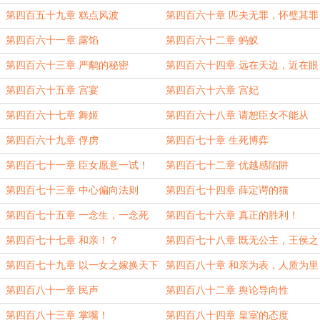
一轻航
第四百五十九章 糕点风波
第四百六十章 匹夫无罪，怀璧其罪
第四百六十一章 露馅
第四百六十二章 蚂蚁
第四百六十三章 严鹬的秘密
第四百六十四章 远在天边，近在眼
前
第四百六十五章 宫宴
第四百六十六章 宫妃
第四百六十七章 舞姬
第四百六十八章 请恕臣女不能从
命！
第四百六十九章 俘虏
第四百七十章 生死博弈
第四百七十一章 臣女愿意一试！
第四百七十二章 优越感陷阱
第四百七十三章 中心偏向法则
第四百七十四章 薛定谔的猫
第四百七十五章 一念生，一念死
第四百七十六章 真正的胜利！
第四百七十七章 和亲！？
第四百七十八章 既无公主，王侯之
女亦可！
第四百七十九章 以一女之嫁换天下
第四百八十章 和亲为表，人质为里
太平！
第四百八十一章 民声
第四百八十二章 舆论导向性
第四百八十三章 掌嘴！
第四百八十四章 皇室的态度