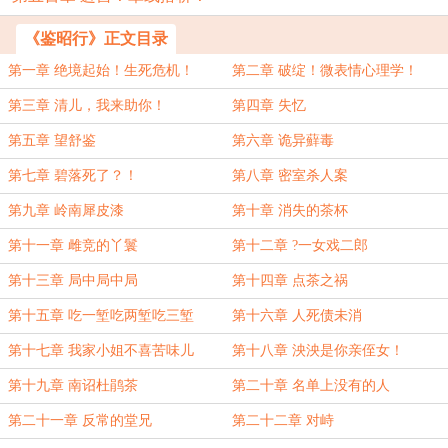
《鉴昭行》正文目录
第一章 绝境起始！生死危机！
第二章 破绽！微表情心理学！
第三章 清儿，我来助你！
第四章 失忆
第五章 望舒鉴
第六章 诡异蘚毒
第七章 碧落死了？！
第八章 密室杀人案
第九章 岭南犀皮漆
第十章 消失的茶杯
第十一章 雌竞的丫鬟
第十二章 ?一女戏二郎
第十三章 局中局中局
第十四章 点茶之祸
第十五章 吃一堑吃两堑吃三堑
第十六章 人死债未消
第十七章 我家小姐不喜苦味儿
第十八章 泱泱是你亲侄女！
第十九章 南诏杜鹃茶
第二十章 名单上没有的人
第二十一章 反常的堂兄
第二十二章 对峙