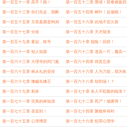
第一百五十一章 高手？跑！
第一百五十二章 围堵！双拳难敌四
手
第一百五十三章 你们先走，我断
第一百五十四章 树叶！反催眠！
后！
第一百五十五章 又双叒叕是狗洞
第一百五十六章 此地不宜久留
第一百五十七章 分歧
第一百五十八章 天才陆淮
第一百五十九章 雾起，暗号
第一百六十章 脱险！回府！
第一百六十一章 知人知面
第一百六十二章 道高一尺，魔高一
丈
第一百六十三章 大理寺的闭门羹
第一百六十四章 得意忘形
第一百六十五章 林从礼的安排
第一百六十六章 人为刀俎，我为鱼
肉
第一百六十七章 擒贼先擒王
第一百六十八章 劫刑场！？
第一百六十九章 刺杀
第一百七十章 杀人不眨眼的陆淮？
第一百七十一章 完美的林知清
第一百七十二章 死尸！烟雾弹！
第一百七十三章 圣旨到！
第一百七十四章 聚散终有时
第一百七十五章 心理博弈
第一百七十六章 犯罪心理学