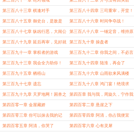
第三百八十一章 绝对领域
第三百八十二章 开弓没有回头箭
第三百八十三章 棋逢对手
第三百八十四章 三司重审，开堂！
第三百八十五章 御史台，是敌是
第三百八十六章 时间争夺战！
友？
第三百八十七章 纵凶行恶，大闹公
第三百八十八章 一锤定音，维持原
堂！
判！
第三百八十九章 延后再审，见好就
第三百九十章 操盘者
收
第三百九十一章 掌权者的游戏
第三百九十二章 你我之间，不必言
谢！
第三百九十三章 我会全力助你！
第三百九十四章 陆淮，再会了
第三百九十五章 栖梧山
第三百九十六章 山雨欲来风满楼
第三百九十七章 遗忘
第三百九十八章 鸿门宴！绝境求
生！
第三百九十九章 天罗地网！困兽之
第四百章 我与我，周旋久，宁作我
斗！
第四百零一章 金屋藏娇
第四百零二章 悬崖之下
第四百零三章 你可以抹去我的记
第四百零四章 阿清，你占我便宜
忆，但抹不去我的心跳
第四百零五章 阿清，你哭了
第四百零六章 心有灵犀