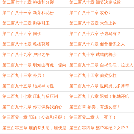
第二百七十九章 挑拨和分裂
第二百八十章 细节决定成败
第二百八十一章 新芽和花粉
第二百八十二章 攻心计
第二百八十三章 抛砖引玉
第二百八十四章 大鱼上钩
第二百八十五章 同伙
第二百八十六章 子虚乌有？
第二百八十七章 雌雄莫辨
第二百八十八章 似曾相识之人
第二百八十九章 户部之争
第二百九十章 试错的机会
第二百九十一章 明知山有虎，偏向
第二百九十二章 自揭伤疤，拉拢人
虎山行
心！
第二百九十三章 外男！
第二百九十四章 偷梁换柱
第二百九十五章 结果导向性
第二百九十六章 世间男儿多薄幸
第二百九十七章 压制与反压制
第二百九十八章 退婚！把她还给
我！
第二百九十九章 你可识得我的心
第三百章 参奏，有违女德！
跳？
第三百零一章 阳谋！交锋和分裂！
第三百零二章 人，死了！
第三百零三章 谁的拳头硬，谁便是
第三百零四章 盛帝本纪？女帝？