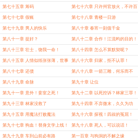
第七十五章 筹码
第七十六章 只许州官放火，不许百
姓点灯
第七十七章 假账
第七十八章 青楼一日游
第七十九章 男人的快乐
第八十章 春宵一刻值千金
第八十一章 捉奸？
第八十二章 合作！江流昀的目的！
第八十三章 壮士，饶我一命！
第八十四章 怎么不算默契呢？
第八十五章 人情似纸张张薄，世事
第八十六章 归家，拒不认罪！
如棋局局新
第八十七章 还债
第八十八章 一箭三雕，何乐而不
为？
第八十九章 命脉
第九十章 让位
第九十一章 意外！妾室之死！
第九十二章 以死控诉？林家三罪！
第九十三章 林家没救了
第九十四章 不弃微末，久久为功
第九十五章 用魔法打败魔法
第九十六章 探视！四叔的冤屈！
第九十七章 狗血！替身文学上线！
第九十八章 死人，可以说话！
第九十九章 车到山前必有路
第一百章 与狗洞的不解之缘