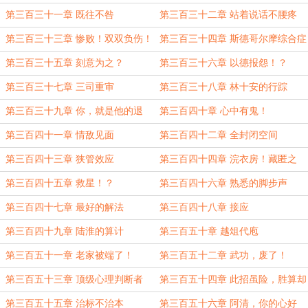
第三百三十一章 既往不咎
第三百三十二章 站着说话不腰疼
第三百三十三章 惨败！双双负伤！
第三百三十四章 斯德哥尔摩综合症
第三百三十五章 刻意为之？
第三百三十六章 以德报怨！？
第三百三十七章 三司重审
第三百三十八章 林十安的行踪
第三百三十九章 你，就是他的退
第三百四十章 心中有鬼！
路！
第三百四十一章 情敌见面
第三百四十二章 全封闭空间
第三百四十三章 狭管效应
第三百四十四章 浣衣房！藏匿之
地！
第三百四十五章 救星！？
第三百四十六章 熟悉的脚步声
第三百四十七章 最好的解法
第三百四十八章 接应
第三百四十九章 陆淮的算计
第三百五十章 越俎代庖
第三百五十一章 老家被端了！
第三百五十二章 武功，废了！
第三百五十三章 顶级心理判断者
第三百五十四章 此招虽险，胜算却
大！
第三百五十五章 治标不治本
第三百五十六章 阿清，你的心好