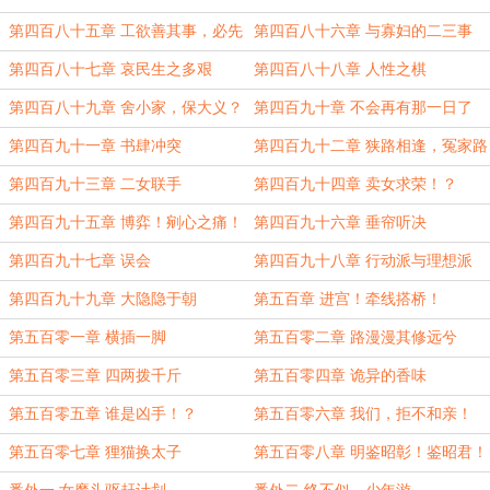
第四百八十五章 工欲善其事，必先
第四百八十六章 与寡妇的二三事
利其器
第四百八十七章 哀民生之多艰
第四百八十八章 人性之棋
第四百八十九章 舍小家，保大义？
第四百九十章 不会再有那一日了
第四百九十一章 书肆冲突
第四百九十二章 狭路相逢，冤家路
窄
第四百九十三章 二女联手
第四百九十四章 卖女求荣！？
第四百九十五章 博弈！剜心之痛！
第四百九十六章 垂帘听决
第四百九十七章 误会
第四百九十八章 行动派与理想派
第四百九十九章 大隐隐于朝
第五百章 进宫！牵线搭桥！
第五百零一章 横插一脚
第五百零二章 路漫漫其修远兮
第五百零三章 四两拨千斤
第五百零四章 诡异的香味
第五百零五章 谁是凶手！？
第五百零六章 我们，拒不和亲！
第五百零七章 狸猫换太子
第五百零八章 明鉴昭彰！鉴昭君！
（大结局）