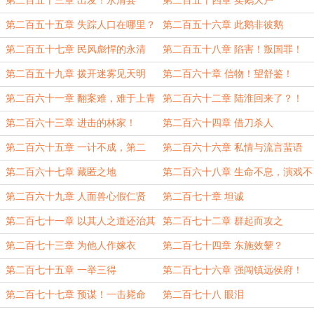
第二百五十三章 出发！永清县
第二百五十四章 卖鹅大户
第二百五十五章 失踪人口在哪里？
第二百五十六章 此鹅非彼鹅
第二百五十七章 民风彪悍的永清
第二百五十八章 陷害！叛国罪！
第二百五十九章 拨开迷雾见天明
第二百六十章 信物！望舒鉴！
第二百六十一章 翻案难，难于上青
第二百六十二章 陆淮回来了？！
天！
第二百六十三章 进击的林家！
第二百六十四章 借刀杀人
第二百六十五章 一计不成，第二
第二百六十六章 私情与流言蜚语
计！
第二百六十七章 藏匿之地
第二百六十八章 生命不息，演戏不
止
第二百六十九章 人面兽心假仁贤
第二百七十章 坦诚
第二百七十一章 以其人之道还治其
第二百七十二章 群起而攻之
人之身
第二百七十三章 为他人作嫁衣
第二百七十四章 东施效颦？
第二百七十五章 一举三得
第二百七十六章 强闯镇远侯府！
第二百七十七章 预谋！一击毙命
第二百七十八 眼泪