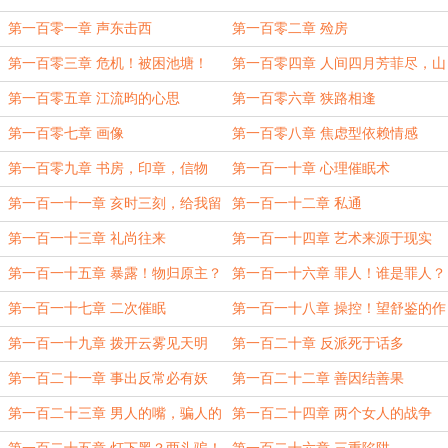
第一百零一章 声东击西
第一百零二章 殓房
第一百零三章 危机！被困池塘！
第一百零四章 人间四月芳菲尽，山
寺桃花始盛开
第一百零五章 江流昀的心思
第一百零六章 狭路相逢
第一百零七章 画像
第一百零八章 焦虑型依赖情感
第一百零九章 书房，印章，信物
第一百一十章 心理催眠术
第一百一十一章 亥时三刻，给我留
第一百一十二章 私通
道门
第一百一十三章 礼尚往来
第一百一十四章 艺术来源于现实
第一百一十五章 暴露！物归原主？
第一百一十六章 罪人！谁是罪人？
第一百一十七章 二次催眠
第一百一十八章 操控！望舒鉴的作
用！
第一百一十九章 拨开云雾见天明
第一百二十章 反派死于话多
第一百二十一章 事出反常必有妖
第一百二十二章 善因结善果
第一百二十三章 男人的嘴，骗人的
第一百二十四章 两个女人的战争
鬼