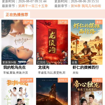
实际上，柳柊是杨眉大仙的后
更新时间：2026-08-07 09:31:44
罪，死的死、流放的流放。为得
更新时间：2026-08-06 20:15:51
裔，具有变异的时...
最新章节：
第两千一百三十五章
旧事真相，喻辞赶...
最新章节：
第96章 我骂几句你听
神仙炮灰10
听？（两更合一求月票）
正在热播推荐
国产剧
国产剧
漫剧
更新第04集
已完结
全集
我的鸵鸟先生
龙须沟
虾仁的摆摊西行
常铖,董璇,傅迦,许淇
李诚儒,马以,蔡雯艳,郑
路
未知
杰,苏晓彤,宋雨霏,何洛
天玮,杨平友
现代都市
剧情片
AI漫剧