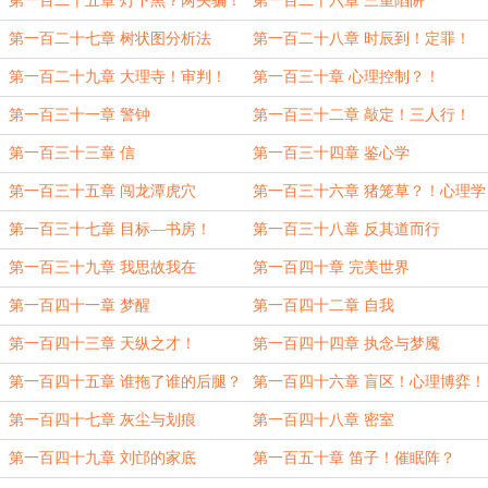
第一百二十五章 灯下黑？两头骗！
第一百二十六章 三重陷阱
第一百二十七章 树状图分析法
第一百二十八章 时辰到！定罪！
第一百二十九章 大理寺！审判！
第一百三十章 心理控制？！
第一百三十一章 警钟
第一百三十二章 敲定！三人行！
第一百三十三章 信
第一百三十四章 鉴心学
第一百三十五章 闯龙潭虎穴
第一百三十六章 猪笼草？！心理学
高手！
第一百三十七章 目标—书房！
第一百三十八章 反其道而行
第一百三十九章 我思故我在
第一百四十章 完美世界
第一百四十一章 梦醒
第一百四十二章 自我
第一百四十三章 天纵之才！
第一百四十四章 执念与梦魇
第一百四十五章 谁拖了谁的后腿？
第一百四十六章 盲区！心理博弈！
第一百四十七章 灰尘与划痕
第一百四十八章 密室
第一百四十九章 刘邙的家底
第一百五十章 笛子！催眠阵？