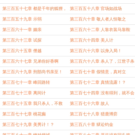
狠！
第三百五十七章 都是千年的狐狸，
第三百五十八章 官场如战场
玩什么聊斋？
第三百五十九章 示弱
第三百六十章 敬人者人恒敬之
第三百六十一章 姻亲
第三百六十二章 人靠衣装马靠鞍
第三百六十三章 试探
第三百六十四章 美人计
第三百六十五章 僭越
第三百六十六章 以身入局！
第三百六十七章 兄弟你好香啊
第三百六十八章 杀人了，江世子杀
人了！
第三百六十九章 刑部尚书亲至！
第三百七十章 假情意，真对立
第三百七十一章 峰回路转
第三百七十二章 真情流露！？
第三百七十三章 离间计
第三百七十四章 没有得到，就不会
失去
第三百七十五章 我只杀人，不救
第三百七十六章 故人
人！
第三百七十七章 桃花癫
第三百七十八章 猎鹿博弈
第三百七十九章 美男计！？
第三百八十章 狱讼钧金