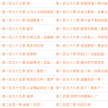
第一百七十七章 洞
第一百七十八章 双面间谍！将计就
计！
第一百七十九章 人与人之间的差距
第一百八十章 从俭入奢易，从奢入
俭难
第一百八十一章 英雄救美？
第一百八十二章 两个篮子里的鸡蛋
第一百八十三章 血书
第一百八十四章 斩草不除根，春风
吹又生
第一百八十五章 以彼之道，还施彼
第一百八十六章 人外有人，天外有
身
天
第一百八十七章 现实与幻境
第一百八十八章 斐波那契！黄金分
割数列！
第一百八十九章 造梦师
第一百九十章 轩武门！全副武装！
第一百九十一章 剑拔弩张！交战！
第一百九十二章 最怕空气突然安
静！
第一百九十三章 意外！逃脱！
第一百九十四章 这一箭，你有几成
把握？
第一百九十五章 陆淮的几何！婆罗
第一百九十六章 成败在此一举！
摩笈多模型！
第一百九十七章 人证物证俱在！缘
第一百九十八章 杀了！都杀了！
何要等？
第一百九十九章 底牌
第二百章 得理为何要饶人？
第二百零一章 林家！无罪！
第二百零二章 刘邙之死