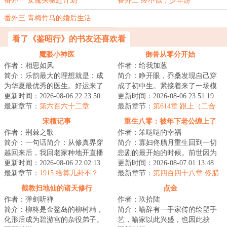
番外一 女魔头驱赶计划
番外二 终不似，少年游
番外三 青梅竹马的婚后生活
看了《鉴昭行》的书友还喜欢看
魔眼小神医
御兽从零分开始
作者：相思如风
作者：给我加葱
简介：乐韵最大的理想就是：成
简介：睁开眼，乔桑发现自己穿
为华夏最优秀的医生。好运来了
成了初中生。紧接着来了一场模
挡不住，高考前无意间开启一个
更新时间：2026-08-06 22:23:50
拟考。毕业她怕了吗？她怕
更新时间：2026-08-06 23:51:19
系统，双眼获得...
最新章节：
第六百六十二章
了……这考的都什么...
最新章节：
第614章 跟上（二合
一）
宋檀记事
重生八零：被年下老公缠上了
作者：荆棘之歌
作者：笨哒哒的幸福
简介：一句话简介：从修真界穿
简介：寡妇佟腊月重生回到一切
越回来后，我回老家种地开直播
悲剧的最开始的时候。前世因为
卖菜了！修成金丹渡劫失败的宋
更新时间：2026-08-06 22:02:13
改嫁宋大龙，踏上了一条不归
更新时间：2026-08-07 01:13:48
檀回到现代，发...
最新章节：
1915.给算几卦不？
路。重生归来的第...
最新章节：
第四百四十八章 佟腊
月改变了我的一生
截教扫地仙的诸天修行
点金
作者：弹剑听禅
作者：玖拾陆
简介：柳柊是金鳌岛的柳树精，
简介：喻辞有一手家传的绘塑手
化形后成为碧游宫的杂役弟子。
艺，喻家以此兴盛，也因此获