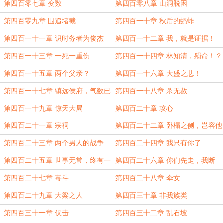
第四百零七章 变数
第四百零八章 山洞脱困
第四百零九章 围追堵截
第四百一十章 秋后的蚂蚱
第四百一十一章 识时务者为俊杰
第四百一十二章 我，就是证据！
第四百一十三章 一死一重伤
第四百一十四章 林知清，殒命！？
第四百一十五章 两个父亲？
第四百一十六章 大盛之悲！
第四百一十七章 镇远侯府，气数已
第四百一十八章 杀无赦
尽！
第四百一十九章 惊天大局
第四百二十章 攻心
第四百二十一章 宗祠
第四百二十二章 卧榻之侧，岂容他
人鼾睡？
第四百二十三章 两个男人的战争
第四百二十四章 我只有你了
第四百二十五章 世事无常，终有一
第四百二十六章 你们先走，我断
战
后！
第四百二十七章 毒斗
第四百二十八章 伞女
第四百二十九章 大梁之人
第四百三十章 非我族类
第四百三十一章 伏击
第四百三十二章 乱石坡