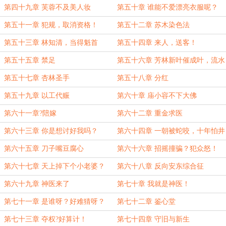
第四十九章 芙蓉不及美人妆
第五十章 谁能不爱漂亮衣服呢？
第五十一章 犯规，取消资格！
第五十二章 苏木染色法
第五十三章 林知清，当得魁首
第五十四章 来人，送客！
第五十五章 禁足
第五十六章 芳林新叶催成叶，流水
前波让后波
第五十七章 杏林圣手
第五十八章 分红
第五十九章 以工代赈
第六十章 庙小容不下大佛
第六十一章?陪嫁
第六十二章 重金求医
第六十三章 你是想讨好我吗？
第六十四章 一朝被蛇咬，十年怕井
绳
第六十五章 刀子嘴豆腐心
第六十六章 招摇撞骗？犯众怒！
第六十七章 天上掉下个小老婆？
第六十八章 反向安东综合征
第六十九章 神医来了
第七十章 我就是神医！
第七十一章 是谁呀？好难猜呀？
第七十二章 鉴心堂
第七十三章 夺权?好算计！
第七十四章 守旧与新生