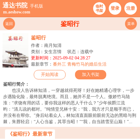
通达书院
手机版
临时
登录
注册
书架
m.aeshow.com
鉴昭行
返回
菜单
鉴昭行
作者：南月知清
类别：女生言情
状态：连载中
更新时间：2025-09-02 04:28:27
最新章节：
番外三 青梅竹马的婚后生活
开始阅读
加入书架
鉴昭行简介：
也没人告诉林知清，一穿越就得死呀！好在她精通心理学，一步
步遇险化险，最终脱离绝境。而且，她并不是一个人。傲娇竹马陆
淮：“求饶有用的话，要你我这样的恶人干什么？”少年侯爵江流
昀：“清儿说的都对。”纯情堂兄林十安：“我，我方才只是顺手而已，
并没有在帮你。”身后站着众人，林知清直面眼前眼前无边的黑暗与荆
棘，朱唇轻启：“人心当鉴，其罪当昭！”“我，自当踏雪至山巅！”...
《鉴昭行》最新章节