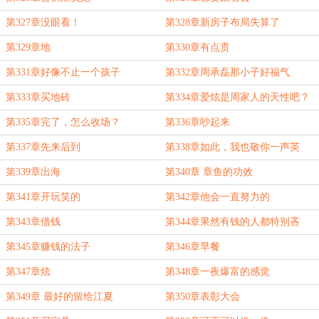
第327章没眼看！
第328章新房子布局失算了
第329章地
第330章有点贵
第331章好像不止一个孩子
第332章周承磊那小子好福气
第333章买地砖
第334章爱炫是周家人的天性吧？
第335章完了，怎么收场？
第336章吵起来
第337章先来后到
第338章如此，我也敬你一声英
雄！
第339章出海
第340章 章鱼的功效
第341章开玩笑的
第342章他会一直努力的
第343章借钱
第344章果然有钱的人都特别吝
啬！
第345章赚钱的法子
第346章早餐
第347章炫
第348章一夜爆富的感觉
第349章 最好的留给江夏
第350章表彰大会