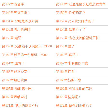
第147章谈合伴
第148章 江夏最擅长处理恶意竞争
了
第149章气红了眼！
第150章 你们确定？
第151章 分明是区别对待
第152章要去就要赚大的！
第153章周厂长傻眼
第154章 低调不了了
第155章 电话
第156章 痛心疾首的塑料厂长
第157章 又是她不认识的人（3000
第158章醋了
字大章）
第159章村里第一台相机（3000
第160章 真巧！
字）
第161章 血亏！
第162章小偷团伙作案
第163章钱不经花！
第164章打探
第165章船已就位
第166章新船下水
第167章 新船第一网
第168章 看谁压谁的气运
第169章轰动全村
第170章骗鬼呢！
第171章 惯床的质量不行
第172章 钱多到没处花？