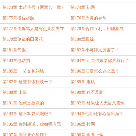
第173章 太难侍候（两章合一章）
第174章 初遇
第175章拔锚起航
第176章周舟的异常
第177章周母骂人是有点儿功夫在
第178章合作互利，相辅相成
身上的！
第179章倒霉的田采花
第180章跟踪
第181章气狠！
第182章小婶婶太厉害了！
第183章电话粥
第184章 让大伯娘给你买就行了
第185章 一公文包的钱
第186章江夏怎么这么蠢？
第187章 这些都该反映一下
第189章 电话
第189章 出事
第190章 猝不及防
第191章 他就是故意的
第192章 结果让人无语又震惊
第193章 这不算耍流氓吧？
第194章他们还有心情出海？
第195章 你别胡说，你姐哪有骂
第196章 拉网
人？
第197章 周父要众星捧月
第198章 鱼儿上钩