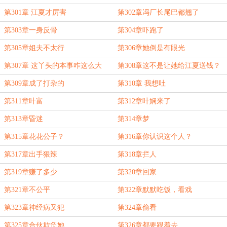
第301章 江夏才厉害
第302章冯厂长尾巴都翘了
第303章一身反骨
第304章吓跑了
第305章姐夫不太行
第306章她倒是有眼光
第307章 这丫头的本事咋这么大
第308章这不是让她给江夏送钱？
呢？
第309章成了打杂的
第310章 我想吐
第311章叶富
第312章叶娴来了
第313章昏迷
第314章梦
第315章花花公子？
第316章你认识这个人？
第317章出手狠辣
第318章拦人
第319章赚了多少
第320章回家
第321章不公平
第322章默默吃饭，看戏
第323章神经病又犯
第324章偷看
第325章合伙欺负她
第326章都要跟着去