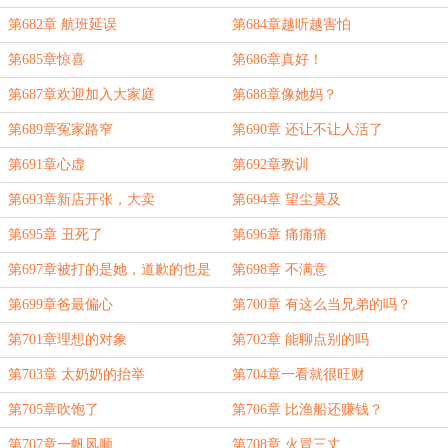
第682章 航班延误
第684章越听越害怕
第685章惊喜
第686章真好！
第687章欢迎加入大家庭
第688章像她妈？
第689章冤家路窄
第690章 还让不让人活了
第691章心虚
第692章教训
第693章新店开张，大卖
第694章 望尘莫及
第695章 丑死了
第696章 痛痛痛
第697章被打的是她，道歉的也是
第698章 不满意
她
第699章爸最偏心
第700章 有这么当兄弟的吗？
第701章理想的对象
第702章 能聊点别的吗
第703章 太奶奶的抬举
第704章一看就很旺财
第705章吹饱了
第706章 比渔船还赚钱？
第707章一帆风顺
第708章 火冒三丈