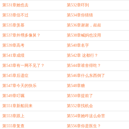
第531章她也去
第532章吓到
第533章信不过
第534章你猜猜
第535章羡慕
第536章谢谢，叔叔
第537章外甥多像舅？
第538章喊妈也没用
第539章高考
第540章名字
第541章成绩
第542章 这都行？
第543章有一网不见了？
第544章谁舍得吃？
第545章后遗症
第546章什么东西倒了
第547章今天的快乐
第548章糖
第549章叮嘱
第550章提前了
第551章新船回来
第552章找机会
第553章跟上
第554章她咋这么命苦
第555章复查
第556章你是医生？