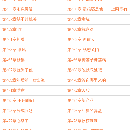
第455章消息灵通
第456章 最狠还是他！（上两章有
改动）
第457章躲不过挑粪
第458章发烧
第459章 甜
第460章就喜欢
第461章相看
第462章 再请人
第463章 跟风
第464章 既想又怕
第465章赶集
第466章糖莲子糖莲藕
第467章就为了他
第468章他就气她吧
第469章年后第一次出海
第470章管它哪里来的
第471章满意
第472章入股
第473章 不用他们
第474章新产品
第475章分成问题
第476章江夏的算盘
第477章心动了
第478章收获满满