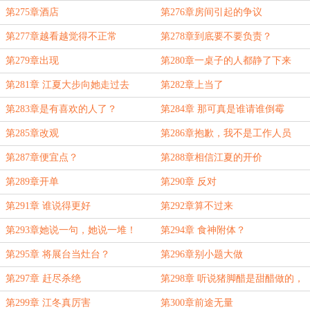
第275章酒店
第276章房间引起的争议
第277章越看越觉得不正常
第278章到底要不要负责？
第279章出现
第280章一桌子的人都静了下来
第281章 江夏大步向她走过去
第282章上当了
第283章是有喜欢的人了？
第284章 那可真是谁请谁倒霉
第285章改观
第286章抱歉，我不是工作人员
第287章便宜点？
第288章相信江夏的开价
第289章开单
第290章 反对
第291章 谁说得更好
第292章算不过来
第293章她说一句，她说一堆！
第294章 食神附体？
第295章 将展台当灶台？
第296章别小题大做
第297章 赶尽杀绝
第298章 听说猪脚醋是甜醋做的，
不酸？
第299章 江冬真厉害
第300章前途无量