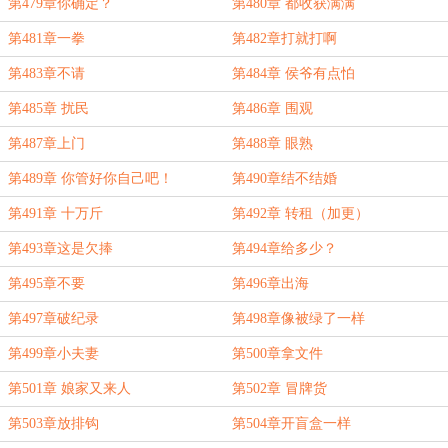
第479章你确定？
第480章 都收获满满
第481章一拳
第482章打就打啊
第483章不请
第484章 侯爷有点怕
第485章 扰民
第486章 围观
第487章上门
第488章 眼熟
第489章 你管好你自己吧！
第490章结不结婚
第491章 十万斤
第492章 转租（加更）
第493章这是欠捧
第494章给多少？
第495章不要
第496章出海
第497章破纪录
第498章像被绿了一样
第499章小夫妻
第500章拿文件
第501章 娘家又来人
第502章 冒牌货
第503章放排钩
第504章开盲盒一样