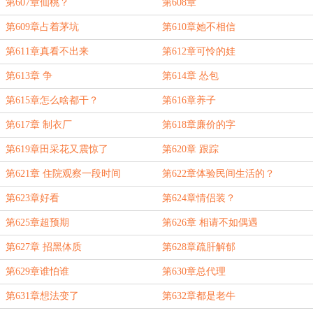
第607章仙桃？
第608章
第609章占着茅坑
第610章她不相信
第611章真看不出来
第612章可怜的娃
第613章 争
第614章 怂包
第615章怎么啥都干？
第616章养子
第617章 制衣厂
第618章廉价的字
第619章田采花又震惊了
第620章 跟踪
第621章 住院观察一段时间
第622章体验民间生活的？
第623章好看
第624章情侣装？
第625章超预期
第626章 相请不如偶遇
第627章 招黑体质
第628章疏肝解郁
第629章谁怕谁
第630章总代理
第631章想法变了
第632章都是老牛