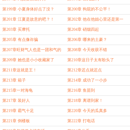
第199章 小夏身体好点了没？
第200章 狗屁的不公平！
第201章 江夏是故意的吧？！
第202章 他在他姐心里还是第一
位！
第203章 买摩托
第204章 硝烟四起
第205章 有点像诈骗
第206章 哪来的土豪？
第207章旺财气人也是一团和气的
第208章 今天收获不错
第209章 她也是小小收藏家了
第210章这日子太有盼头了
第211章这就是王！
第212章迟点就迟点
第213章 箱子
第214章 成功了一小步
第215章一对海龟
第216章 鱼苗到
第217章 装好人
第218章 离谱到家！
第219章 霸气十足
第220章 今天的瓜真多
第221章 倒楼板
第222章 打电话