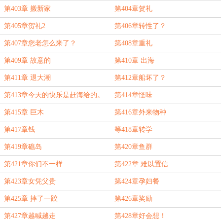
第403章 搬新家
第404章贺礼
第405章贺礼2
第406章转性了？
第407章您老怎么来了？
第408章重礼
第409章 故意的
第410章 出海
第411章 退大潮
第412章船坏了？
第413章今天的快乐是赶海给的。
第414章怪味
第415章 巨木
第416章外来物种
第417章钱
等418章转学
第419章礁岛
第420章鱼群
第421章你们不一样
第422章 难以置信
第423章女凭父贵
第424章孕妇餐
第425章 摔了一跤
第426章奖励
第427章越喊越走
第428章好会想！