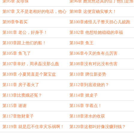
第95章 卖珍珠
第96章 她竟然还真的信了他们是渔
民！
第97章 又不是老相好的电话，他心
第98章 这便宜确实够大！
虚什么？
第99章争着买
第100章难怪儿子整天担心儿媳跑
了！
第101章 老公，好身手！
第102章 他想给她稳稳的幸福
第103章跟上他们的船！
第104章 鱼王
第105章 鱼飞了
第106章今天的鱼有点厉害
第107章幸好，周承磊没那么蠢
第108章没有对比没有伤害
第109章 小夏简直是个聚宝盆
第110章 牌位新姿势
第111章 房子着火了
第112章到底谁烧的？
第113章比窦娥还冤？
第114章 掀桌子
第115章 谢谢
第116章 学着点！
第117章散财童子
第118章潜水的收获
第119章 就是忍不住幸灾乐祸啊！
第120章这都叫好像没赚到钱？