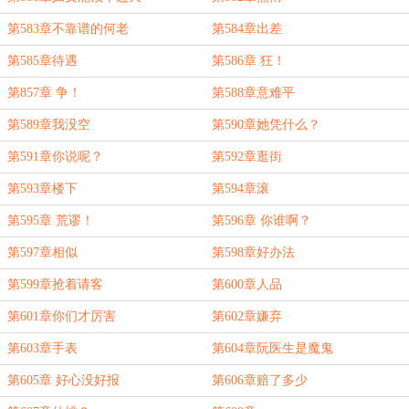
第583章不靠谱的何老
第584章出差
第585章待遇
第586章 狂！
第857章 争！
第588章意难平
第589章我没空
第590章她凭什么？
第591章你说呢？
第592章逛街
第593章楼下
第594章滚
第595章 荒谬！
第596章 你谁啊？
第597章相似
第598章好办法
第599章抢着请客
第600章人品
第601章你们才厉害
第602章嫌弃
第603章手表
第604章阮医生是魔鬼
第605章 好心没好报
第606章赔了多少