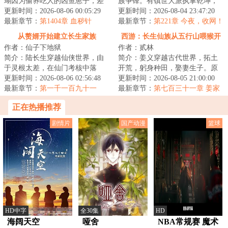
瑚因为偷养吃人的凶鱼崽子，差
族争锋。有镇世大派执掌乾坤，
点把失足落水的自家堂姐的未婚
更新时间：2026-08-06 00:05:29
有无上圣地俯瞰诸天，还有神裔
更新时间：2026-08-04 23:47:20
夫给吃成骨头架...
最新章节：
第1404章 血秽针
世家世袭权柄，...
最新章节：
第221章 今夜，收网！
从赘婿开始建立长生家族
西游：长生仙族从五行山喂猴开
作者：仙子下地狱
作者：贰林
始
简介：陆长生穿越仙侠世界，由
简介：姜义穿越古代世界，拓土
于灵根太差，在仙门考核中落
开荒，躬身种田，娶妻生子。原
选。好在有着多子多福系统，生
更新时间：2026-08-06 02:56:48
想这便是此生注定，平淡且足
更新时间：2026-08-05 21:00:00
育子嗣就能获得奖...
最新章节：
第一千一百九十一
矣。偏是那五岁的...
最新章节：
第七百三十一章 姜家
章：孩子他娘是敖珑？逆练！
太白，道会难入
正在热播推荐
剧情片
国产动漫
篮球
HD中字
全30集
HD
海阔天空
哑舍
NBA常规赛 魔术