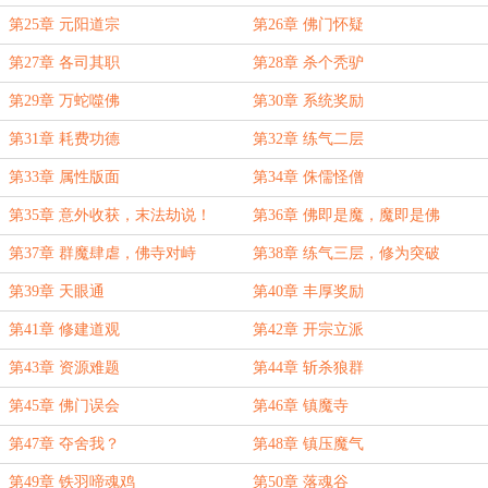
第25章 元阳道宗
第26章 佛门怀疑
第27章 各司其职
第28章 杀个秃驴
第29章 万蛇噬佛
第30章 系统奖励
第31章 耗费功德
第32章 练气二层
第33章 属性版面
第34章 侏儒怪僧
第35章 意外收获，末法劫说！
第36章 佛即是魔，魔即是佛
第37章 群魔肆虐，佛寺对峙
第38章 练气三层，修为突破
第39章 天眼通
第40章 丰厚奖励
第41章 修建道观
第42章 开宗立派
第43章 资源难题
第44章 斩杀狼群
第45章 佛门误会
第46章 镇魔寺
第47章 夺舍我？
第48章 镇压魔气
第49章 铁羽啼魂鸡
第50章 落魂谷