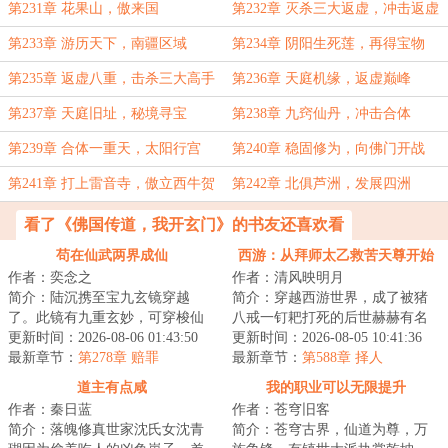
第231章 花果山，傲来国
第232章 灭杀三大返虚，冲击返虚
七重天
第233章 游历天下，南疆区域
第234章 阴阳生死莲，再得宝物
第235章 返虚八重，击杀三大高手
第236章 天庭机缘，返虚巅峰
第237章 天庭旧址，秘境寻宝
第238章 九窍仙丹，冲击合体
第239章 合体一重天，太阳行宫
第240章 稳固修为，向佛门开战
第241章 打上雷音寺，傲立西牛贺
第242章 北俱芦洲，发展四洲
州
看了《佛国传道，我开玄门》的书友还喜欢看
苟在仙武两界成仙
西游：从拜师太乙救苦天尊开始
作者：奕念之
作者：清风映明月
简介：陆沉携至宝九玄镜穿越
简介：穿越西游世界，成了被猪
了。此镜有九重玄妙，可穿梭仙
八戒一钉耙打死的后世赫赫有名
武两界，一秒便可恢复%的生命
更新时间：2026-08-06 01:43:50
的妖怪网红金钱豹的哥哥。于是
更新时间：2026-08-05 10:41:36
力。仗着九玄镜，...
最新章节：
第278章 赔罪
为了拯救弟弟以...
最新章节：
第588章 择人
道主有点咸
我的职业可以无限提升
作者：秦日蓝
作者：苍穹旧客
简介：落魄修真世家沈氏女沈青
简介：苍穹古界，仙道为尊，万