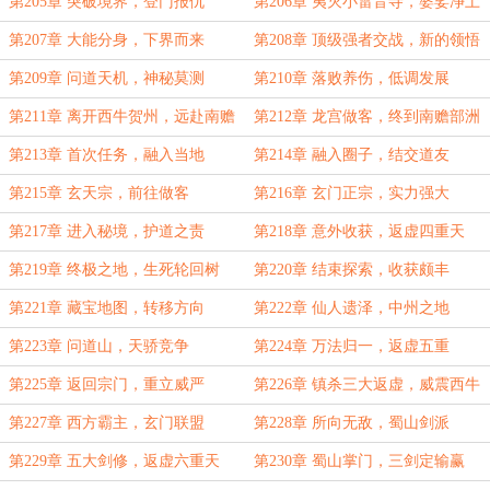
第205章 突破境界，登门报仇
第206章 夷灭小雷音寺，婆娑净土
的怒火
第207章 大能分身，下界而来
第208章 顶级强者交战，新的领悟
第209章 问道天机，神秘莫测
第210章 落败养伤，低调发展
第211章 离开西牛贺州，远赴南赡
第212章 龙宫做客，终到南赡部洲
部洲
第213章 首次任务，融入当地
第214章 融入圈子，结交道友
第215章 玄天宗，前往做客
第216章 玄门正宗，实力强大
第217章 进入秘境，护道之责
第218章 意外收获，返虚四重天
第219章 终极之地，生死轮回树
第220章 结束探索，收获颇丰
第221章 藏宝地图，转移方向
第222章 仙人遗泽，中州之地
第223章 问道山，天骄竞争
第224章 万法归一，返虚五重
第225章 返回宗门，重立威严
第226章 镇杀三大返虚，威震西牛
贺州
第227章 西方霸主，玄门联盟
第228章 所向无敌，蜀山剑派
第229章 五大剑修，返虚六重天
第230章 蜀山掌门，三剑定输赢