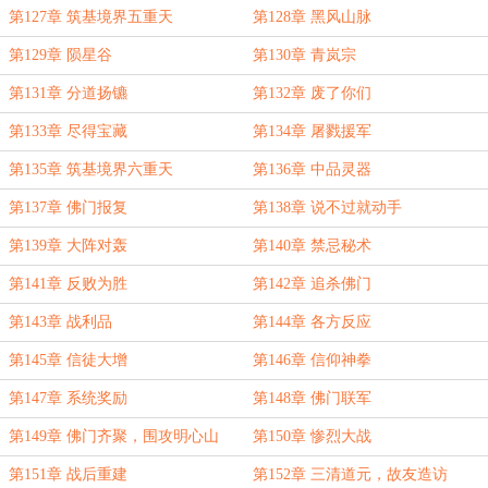
第127章 筑基境界五重天
第128章 黑风山脉
第129章 陨星谷
第130章 青岚宗
第131章 分道扬镳
第132章 废了你们
第133章 尽得宝藏
第134章 屠戮援军
第135章 筑基境界六重天
第136章 中品灵器
第137章 佛门报复
第138章 说不过就动手
第139章 大阵对轰
第140章 禁忌秘术
第141章 反败为胜
第142章 追杀佛门
第143章 战利品
第144章 各方反应
第145章 信徒大增
第146章 信仰神拳
第147章 系统奖励
第148章 佛门联军
第149章 佛门齐聚，围攻明心山
第150章 惨烈大战
（求首订）
第151章 战后重建
第152章 三清道元，故友造访