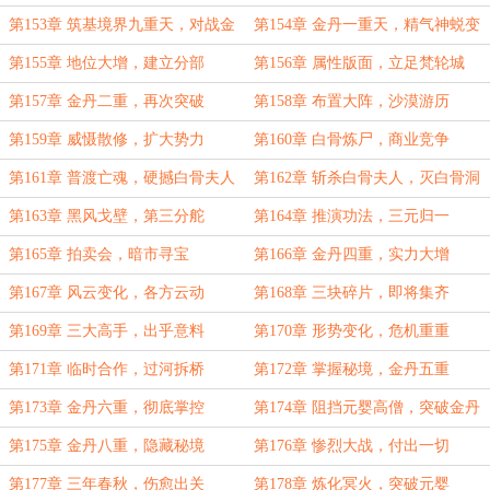
第153章 筑基境界九重天，对战金
第154章 金丹一重天，精气神蜕变
丹境界高僧
第155章 地位大增，建立分部
第156章 属性版面，立足梵轮城
第157章 金丹二重，再次突破
第158章 布置大阵，沙漠游历
第159章 威慑散修，扩大势力
第160章 白骨炼尸，商业竞争
第161章 普渡亡魂，硬撼白骨夫人
第162章 斩杀白骨夫人，灭白骨洞
一脉
第163章 黑风戈壁，第三分舵
第164章 推演功法，三元归一
第165章 拍卖会，暗市寻宝
第166章 金丹四重，实力大增
第167章 风云变化，各方云动
第168章 三块碎片，即将集齐
第169章 三大高手，出乎意料
第170章 形势变化，危机重重
第171章 临时合作，过河拆桥
第172章 掌握秘境，金丹五重
第173章 金丹六重，彻底掌控
第174章 阻挡元婴高僧，突破金丹
七重
第175章 金丹八重，隐藏秘境
第176章 惨烈大战，付出一切
第177章 三年春秋，伤愈出关
第178章 炼化冥火，突破元婴