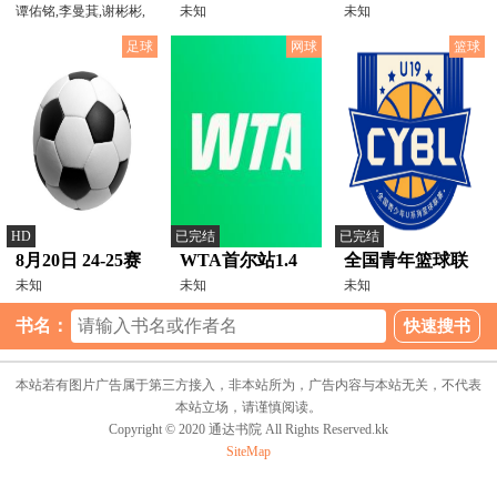
谭佑铭,李曼萁,谢彬彬,
未知
VS开拓者
未知
唐甜,杨翌,屠夏岩,李
20250131
足球
网球
篮球
HD
已完结
已完结
8月20日 24-25赛
WTA首尔站1.4
全国青年篮球联
季西甲第1轮 比
未知
决赛及半决赛 拉
未知
赛 新疆广汇60-
未知
利亚雷亚尔VS马
门斯0-2西尼亚科
88上海久事
书名：
德里竞技
娃20250920
20260805
本站若有图片广告属于第三方接入，非本站所为，广告内容与本站无关，不代表
本站立场，请谨慎阅读。
Copyright © 2020 通达书院 All Rights Reserved.kk
SiteMap