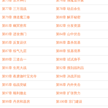
第75章 禁术神打
第76章 佛魔道齐聚
第77章 三方混战
第78章 劫后余生
第79章 佛道魔三修
第80章 解开秘密
第81章 幽冥密库
第82章 分发资源
第83章 进攻佛门
第84章 山中伏击
第85章 反复设伏
第86章 轰杀筑基
第87章 练气九层
第88章 筑基境界
第89章 三道合一
第90章 试试身手
第91章 生死大战
第92章 搜刮战利品
第93章 夜袭迦叶宝光寺
第94章 决战开始
第95章 临战突破
第96章 内外夹击
第97章 顺利撤走
第98章 扩张势力
第99章 丹房和器房
第100章 宗门建设