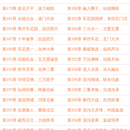
第179章 路见不平，拔刀相助
第180章 融入圈子，站稳脚跟
第181章 水陆法会，道门代表
第182章 车迟国国师，拿回玄门话
语权
第183章 离开车迟国，游历西方
第184章 三元合一，元婴五重
第187章 十年修养，征战四方
第188章 掌控车迟，玄门大兴
第189章 车迟第一，化神大典
第190章 撕破脸皮，临风拜访
第191章 试炼机会，五庄观诚意
第192章 万法渊林，试炼开始
第193章 抢夺灵草，化神二重
第194章 进入冰原，冰火融合
第195章 夺得宝物，三方联手
第196章 混沌领域，斩杀仇敌
第197章 化神四重，终极目标
第198章 三重考验，完成传承
第199章 道统商城，功德兑换
第200章 惨烈大战，击溃妖佛
第201章 击退敌人，重炼法宝
第202章 混沌元灵珠，对战返虚
第203章 破而后立，大战终焉
第204章 混沌道果，返虚境界