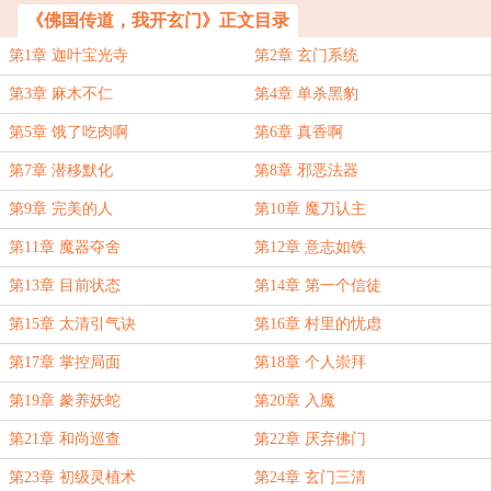
《佛国传道，我开玄门》正文目录
第1章 迦叶宝光寺
第2章 玄门系统
第3章 麻木不仁
第4章 单杀黑豹
第5章 饿了吃肉啊
第6章 真香啊
第7章 潜移默化
第8章 邪恶法器
第9章 完美的人
第10章 魔刀认主
第11章 魔器夺舍
第12章 意志如铁
第13章 目前状态
第14章 第一个信徒
第15章 太清引气诀
第16章 村里的忧虑
第17章 掌控局面
第18章 个人崇拜
第19章 豢养妖蛇
第20章 入魔
第21章 和尚巡查
第22章 厌弃佛门
第23章 初级灵植术
第24章 玄门三清