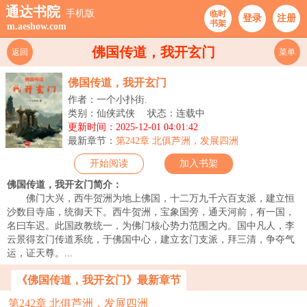
通达书院
手机版
临时
登录
注册
书架
m.aeshow.com
佛国传道，我开玄门
返回
菜单
佛国传道，我开玄门
作者：一个小扑街.
类别：仙侠武侠
状态：连载中
更新时间：2025-12-01 04:01:42
最新章节：
第242章 北俱芦洲，发展四洲
开始阅读
加入书架
佛国传道，我开玄门简介：
佛门大兴，西牛贺洲为地上佛国，十二万九千六百支派，建立恒
沙数目寺庙，统御天下。西牛贺洲，宝象国旁，通天河前，有一国，
名曰车迟。此国政教统一，为佛门核心势力范围之内。国中凡人，李
云景得玄门传道系统，于佛国中心，建立玄门支派，拜三清，争夺气
运，证天尊。...
《佛国传道，我开玄门》最新章节
第242章 北俱芦洲，发展四洲