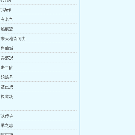
交付丹药
宗门动作
小有名气
灵焰痕迹
 时来天地皆同力
出售仙城
拍卖盛况
冲击二阶
开始炼丹
道基已成
更换道场
符箓传承
传承之志