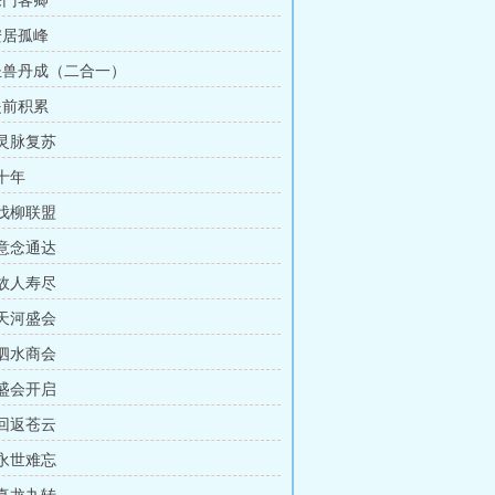
宗门客卿
安居孤峰
 圣兽丹成（二合一）
提前积累
 灵脉复苏
 十年
 伐柳联盟
 意念通达
 故人寿尽
 天河盛会
 泗水商会
 盛会开启
 回返苍云
 永世难忘