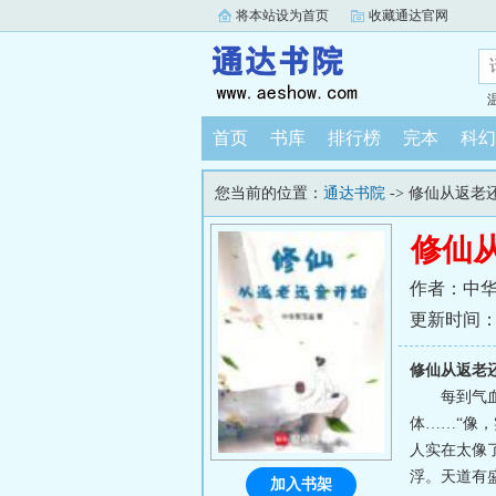
将本站设为首页
收藏通达官网
首页
书库
排行榜
完本
科幻
您当前的位置：
通达书院
-> 修仙从返老
修仙
作者：中
更新时间：202
修仙从返老
每到气
体……“像
人实在太像了
浮。天道有
加入书架