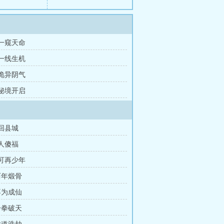
 一窥天命
 一线生机
 诡异阴气
 秘境开启
重回县城
傻人傻福
我可再少年
两年煅骨
不为成仙
一拳破天