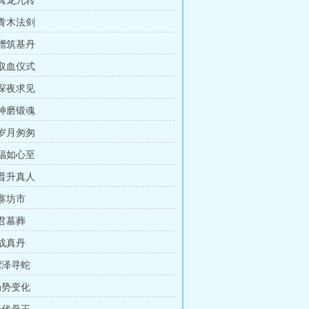
 真龙九转
 青木法剑
 赠筑基丹
 取血仪式
 深夜求见
 神磨锻魂
 岁月匆匆
 福如心至
 晋升真人
灵寨坊市
天君墓葬
首战真丹
沼泽寻蛇
局势变化