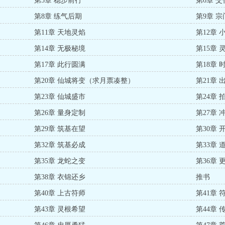
第5章 稳步前行
第6章 
第8章 练气后期
第9章 
第11章 天地灵焰
第12章 
第14章 无极秘境
第15章 
第17章 此行圆满
第18章
第20章 仙城将变（求月票凑整）
第21章 
第23章 仙城盛市
第24章 
第26章 量身定制
第27章 
第29章 筑基在望
第30章 
第32章 筑基必成
第33章 
第35章 龙蛇之变
第36章 
第38章 衣锦还乡
推书
第40章 上古符师
第41章 
第43章 灵根希望
第44章 