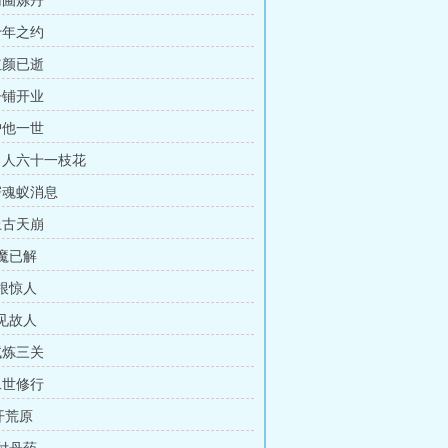
药圃炼丹
十年之约
红颜已逝
丹铺开业
护他一世
 男人六十一枝花
 寄魂蚁消息
上古天崩
心魔已解
灵根惊人
再见故人
试炼三关
二世修行
开荒原