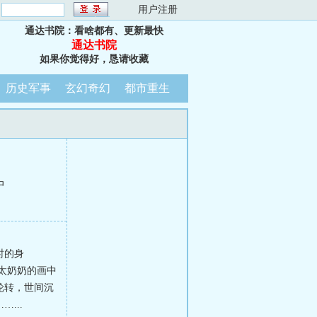
：
用户注册
通达书院：看啥都有、更新最快
通达书院
如果你觉得好，恳请收藏
历史军事
玄幻奇幻
都市重生
中
时的身
太奶奶的画中
轮转，世间沉
...