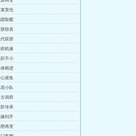
荒原再变
重复荣光
抱团取暖
收获惊喜
绝代双骄
洞府机缘
差距不小
炼体精进
安心摸鱼
邻居小队
上古洞府
三阶传承
机缘到手
局势再变