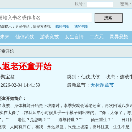
账号：
密码
温馨提示：更多作品，请搜索查找
临时书架
我的书架
未来
仙侠武侠
游戏竞技
女生言情
二次元
灵异悬疑
还童开始
从返老还童开始
华聚宝盆
类别：仙侠武侠
状态：连载
6-02-04 14:41:59
最新章节：
无标题章节
还童开始简介：
血衰败、身体机能开始走下坡路时，李季安就会返老还童，再次回返八岁
，实在太像了，跟我师弟小时候几乎一个模子刻出来的。”“像，太像了，与
。”“……老祖？是您吗？”“……道尊转世？”“……仙王重生？”……日月
盛衰，人间有兴亡，唯我，永远鼎盛，只走上坡路，循环往复，生生不息……