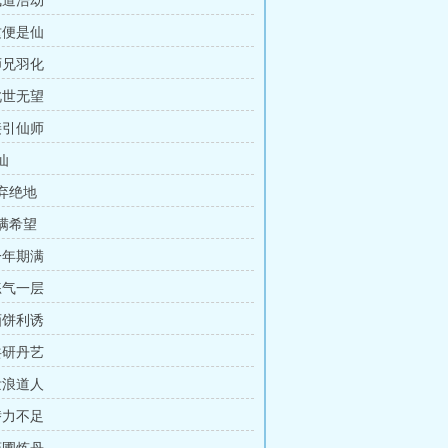
武道浩劫
这便是仙
师兄羽化
此世无望
接引仙师
仙
天弃绝地
充满希望
一年期满
练气一层
画饼利诱
共研丹艺
泼浪道人
潜力不足