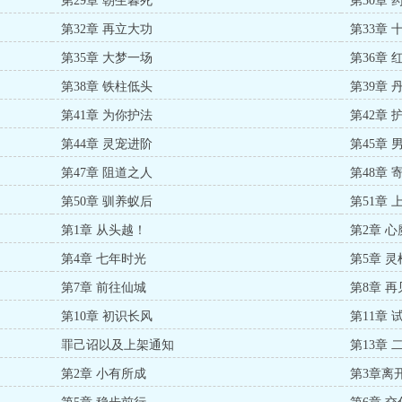
第29章 朝生暮死
第30章 
第32章 再立大功
第33章 
第35章 大梦一场
第36章 
第38章 铁柱低头
第39章 
第41章 为你护法
第42章 
第44章 灵宠进阶
第45章
第47章 阻道之人
第48章
第50章 驯养蚁后
第51章 
第1章 从头越！
第2章 
第4章 七年时光
第5章 
第7章 前往仙城
第8章 
第10章 初识长风
第11章 
罪己诏以及上架通知
第13章 
第2章 小有所成
第3章离